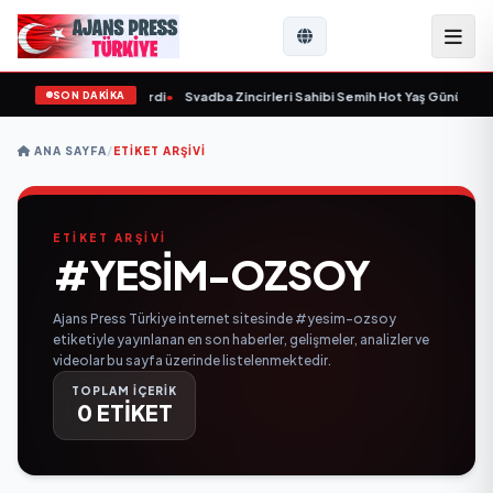
SON DAKİKA
9 yaşında yaşamını yitirdi
•
Svadba Zincirleri Sahibi Semih Hot Yaş Gününü San
ANA SAYFA
/
ETIKET ARŞIVI
ETİKET ARŞİVİ
#YESIM-OZSOY
Ajans Press Türkiye internet sitesinde #yesim-ozsoy
etiketiyle yayınlanan en son haberler, gelişmeler, analizler ve
videolar bu sayfa üzerinde listelenmektedir.
TOPLAM İÇERİK
0 ETİKET