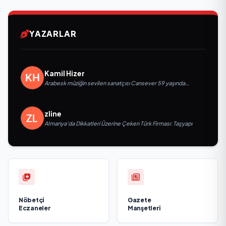
YAZARLAR
Kamil Hizer
Arabesk müziğin sevilen sanatçısı Cansever 59 yaşında
yaşamını yitirdi
zline
Almanya’da Dikkatleri Üzerine Çeken Türk Firması: Taşyapı
Nöbetçi
Gazete
Eczaneler
Manşetleri