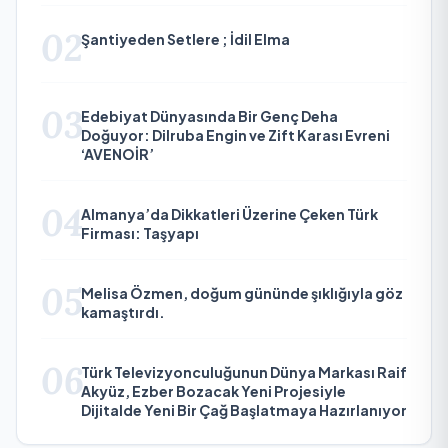
02
Şantiyeden Setlere ; İdil Elma
03
Edebiyat Dünyasında Bir Genç Deha
Doğuyor: Dilruba Engin ve Zift Karası Evreni
‘AVENOİR’
04
Almanya’da Dikkatleri Üzerine Çeken Türk
Firması: Taşyapı
05
Melisa Özmen, doğum gününde şıklığıyla göz
kamaştırdı.
06
Türk Televizyonculuğunun Dünya Markası Raif
Akyüz, Ezber Bozacak Yeni Projesiyle
Dijitalde Yeni Bir Çağ Başlatmaya Hazırlanıyor