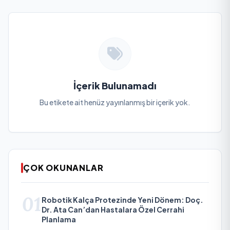
İçerik Bulunamadı
Bu etikete ait henüz yayınlanmış bir içerik yok.
ÇOK OKUNANLAR
01
Robotik Kalça Protezinde Yeni Dönem: Doç.
Dr. Ata Can’dan Hastalara Özel Cerrahi
Planlama