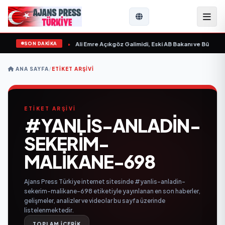
SON DAKİKA
n Sevgilim “ yayımlandı
•
Ali Emre Açıkgöz Galimidi, Eski AB Bakanı ve Büyükelç
ANA SAYFA
/
ETIKET ARŞIVI
ETİKET ARŞİVİ
#YANLIS-ANLADIN-
SEKERIM-
MALIKANE-698
Ajans Press Türkiye internet sitesinde #yanlis-anladin-
sekerim-malikane-698 etiketiyle yayınlanan en son haberler,
gelişmeler, analizler ve videolar bu sayfa üzerinde
listelenmektedir.
TOPLAM İÇERİK