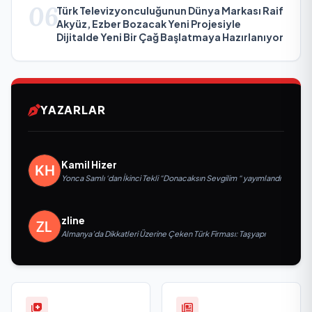
06
Türk Televizyonculuğunun Dünya Markası Raif
Akyüz, Ezber Bozacak Yeni Projesiyle
Dijitalde Yeni Bir Çağ Başlatmaya Hazırlanıyor
YAZARLAR
Kamil Hizer
Yonca Samlı ‘dan İkinci Tekli “Donacaksın Sevgilim “ yayımlandı
zline
Almanya’da Dikkatleri Üzerine Çeken Türk Firması: Taşyapı