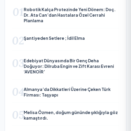
01
Robotik Kalça Protezinde Yeni Dönem: Doç.
Dr. Ata Can’dan Hastalara Özel Cerrahi
Planlama
02
Şantiyeden Setlere ; İdil Elma
03
Edebiyat Dünyasında Bir Genç Deha
Doğuyor: Dilruba Engin ve Zift Karası Evreni
‘AVENOİR’
04
Almanya’da Dikkatleri Üzerine Çeken Türk
Firması: Taşyapı
05
Melisa Özmen, doğum gününde şıklığıyla göz
kamaştırdı.