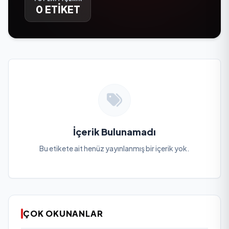
0 ETİKET
İçerik Bulunamadı
Bu etikete ait henüz yayınlanmış bir içerik yok.
ÇOK OKUNANLAR