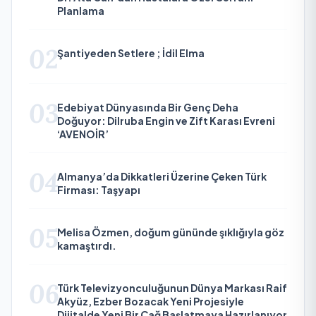
Planlama
02
Şantiyeden Setlere ; İdil Elma
03
Edebiyat Dünyasında Bir Genç Deha
Doğuyor: Dilruba Engin ve Zift Karası Evreni
‘AVENOİR’
04
Almanya’da Dikkatleri Üzerine Çeken Türk
Firması: Taşyapı
05
Melisa Özmen, doğum gününde şıklığıyla göz
kamaştırdı.
06
Türk Televizyonculuğunun Dünya Markası Raif
Akyüz, Ezber Bozacak Yeni Projesiyle
Dijitalde Yeni Bir Çağ Başlatmaya Hazırlanıyor