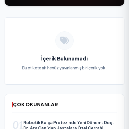
İçerik Bulunamadı
Bu etikete ait henüz yayınlanmış bir içerik yok.
ÇOK OKUNANLAR
01
Robotik Kalça Protezinde Yeni Dönem: Doç.
Dr. Ata Can’dan Hastalara Özel Cerrahi