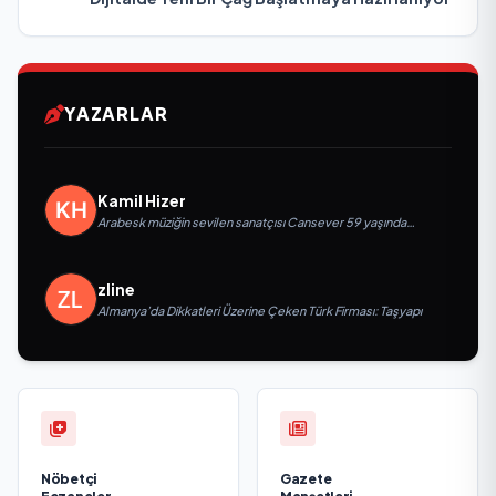
YAZARLAR
Kamil Hizer
Arabesk müziğin sevilen sanatçısı Cansever 59 yaşında
yaşamını yitirdi
zline
Almanya’da Dikkatleri Üzerine Çeken Türk Firması: Taşyapı
Nöbetçi
Gazete