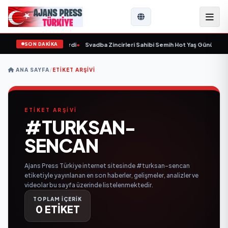
SON DAKİKA
 yaşında yaşamını yitirdi
•
Svadba Zincirleri Sahibi Semih Hot Yaş Gününü San
ANA SAYFA
/
ETIKET ARŞIVI
ETİKET ARŞİVİ
#TURKSAN-
SENCAN
Ajans Press Türkiye internet sitesinde #turksan-sencan
etiketiyle yayınlanan en son haberler, gelişmeler, analizler ve
videolar bu sayfa üzerinde listelenmektedir.
TOPLAM İÇERİK
0 ETİKET