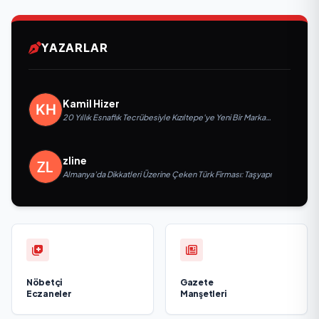
YAZARLAR
Kamil Hizer
20 Yıllık Esnaflık Tecrübesiyle Kızıltepe'ye Yeni Bir Marka
Kazandırdı
zline
Almanya’da Dikkatleri Üzerine Çeken Türk Firması: Taşyapı
Nöbetçi
Gazete
Eczaneler
Manşetleri