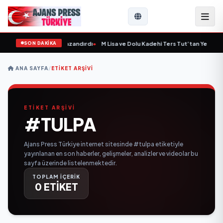
SON DAKİKA
tepe'ye Yeni Bir Marka Kazandırdı
•
M Lisa ve Dolu Kadehi Ters Tut’tan Yeni İş Bir
ANA SAYFA
/
ETIKET ARŞIVI
ETİKET ARŞİVİ
#TULPA
Ajans Press Türkiye internet sitesinde #tulpa etiketiyle
yayınlanan en son haberler, gelişmeler, analizler ve videolar bu
sayfa üzerinde listelenmektedir.
TOPLAM İÇERİK
0 ETİKET