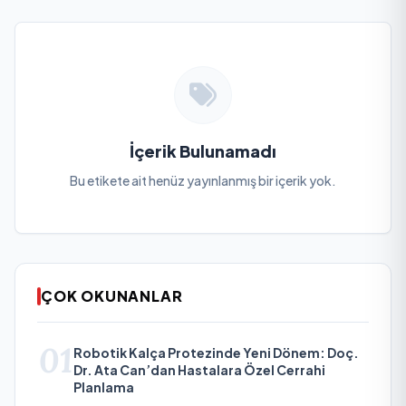
İçerik Bulunamadı
Bu etikete ait henüz yayınlanmış bir içerik yok.
ÇOK OKUNANLAR
01
Robotik Kalça Protezinde Yeni Dönem: Doç.
Dr. Ata Can’dan Hastalara Özel Cerrahi
Planlama