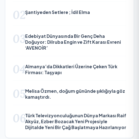
02
Şantiyeden Setlere ; İdil Elma
03
Edebiyat Dünyasında Bir Genç Deha
Doğuyor: Dilruba Engin ve Zift Karası Evreni
‘AVENOİR’
04
Almanya’da Dikkatleri Üzerine Çeken Türk
Firması: Taşyapı
05
Melisa Özmen, doğum gününde şıklığıyla göz
kamaştırdı.
06
Türk Televizyonculuğunun Dünya Markası Raif
Akyüz, Ezber Bozacak Yeni Projesiyle
Dijitalde Yeni Bir Çağ Başlatmaya Hazırlanıyor