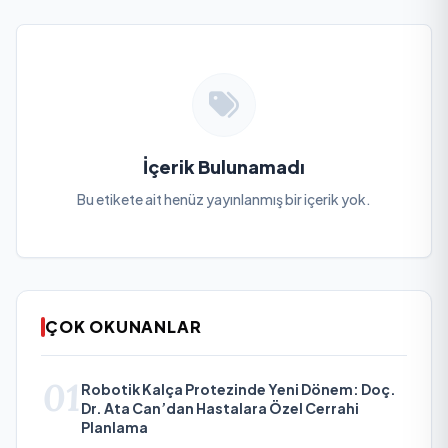
İçerik Bulunamadı
Bu etikete ait henüz yayınlanmış bir içerik yok.
ÇOK OKUNANLAR
01
Robotik Kalça Protezinde Yeni Dönem: Doç.
Dr. Ata Can’dan Hastalara Özel Cerrahi
Planlama