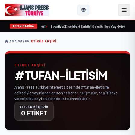
SON DAKİKA
 yaşında yaşamını yitirdi
•
Svadba Zincirleri Sahibi Semih Hot Yaş Gününü San
ANA SAYFA
/
ETIKET ARŞIVI
ETİKET ARŞİVİ
#TUFAN-ILETISIM
Ajans Press Türkiye internet sitesinde #tufan-iletisim
etiketiyle yayınlanan en son haberler, gelişmeler, analizler ve
videolar bu sayfa üzerinde listelenmektedir.
TOPLAM İÇERİK
0 ETİKET