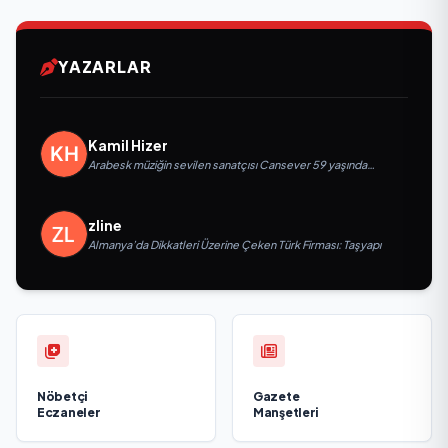
YAZARLAR
Kamil Hizer
Arabesk müziğin sevilen sanatçısı Cansever 59 yaşında
yaşamını yitirdi
zline
Almanya’da Dikkatleri Üzerine Çeken Türk Firması: Taşyapı
Nöbetçi
Gazete
Eczaneler
Manşetleri