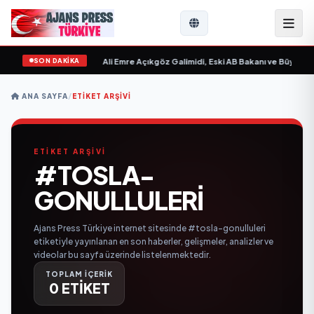
SON DAKİKA
 Sevgilim “ yayımlandı
•
Ali Emre Açıkgöz Galimidi, Eski AB Bakanı ve Büyükelçi
ANA SAYFA
/
ETIKET ARŞIVI
ETİKET ARŞİVİ
#TOSLA-
GONULLULERI
Ajans Press Türkiye internet sitesinde #tosla-gonulluleri
etiketiyle yayınlanan en son haberler, gelişmeler, analizler ve
videolar bu sayfa üzerinde listelenmektedir.
TOPLAM İÇERİK
0 ETİKET