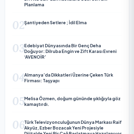
Planlama
02
Şantiyeden Setlere ; İdil Elma
03
Edebiyat Dünyasında Bir Genç Deha
Doğuyor: Dilruba Engin ve Zift Karası Evreni
‘AVENOİR’
04
Almanya’da Dikkatleri Üzerine Çeken Türk
Firması: Taşyapı
05
Melisa Özmen, doğum gününde şıklığıyla göz
kamaştırdı.
06
Türk Televizyonculuğunun Dünya Markası Raif
Akyüz, Ezber Bozacak Yeni Projesiyle
Dijitalde Yeni Bir Çağ Başlatmaya Hazırlanıyor