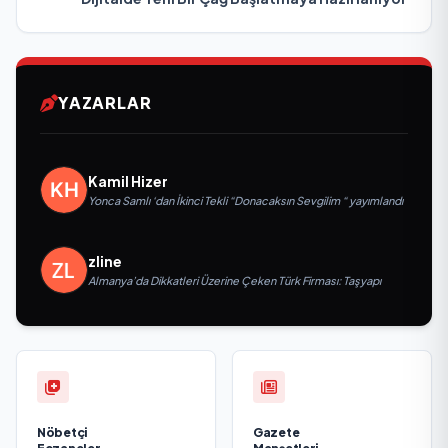
YAZARLAR
Kamil Hizer
Yonca Samlı ‘dan İkinci Tekli “Donacaksın Sevgilim “ yayımlandı
zline
Almanya’da Dikkatleri Üzerine Çeken Türk Firması: Taşyapı
Nöbetçi
Gazete