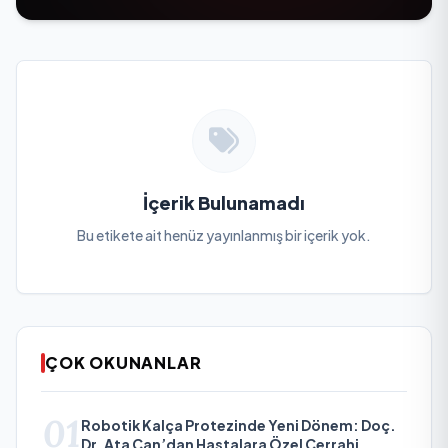
İçerik Bulunamadı
Bu etikete ait henüz yayınlanmış bir içerik yok.
ÇOK OKUNANLAR
01
Robotik Kalça Protezinde Yeni Dönem: Doç.
Dr. Ata Can’dan Hastalara Özel Cerrahi