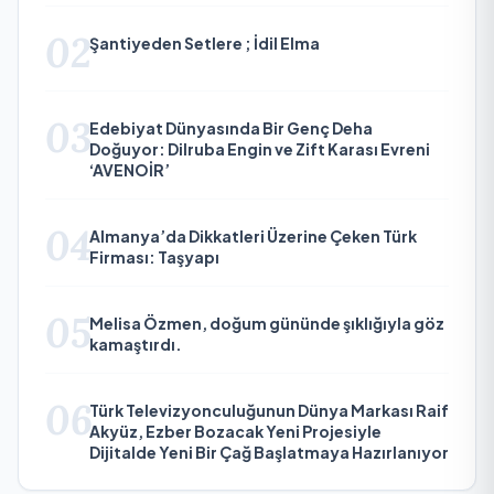
02
Şantiyeden Setlere ; İdil Elma
03
Edebiyat Dünyasında Bir Genç Deha
Doğuyor: Dilruba Engin ve Zift Karası Evreni
‘AVENOİR’
04
Almanya’da Dikkatleri Üzerine Çeken Türk
Firması: Taşyapı
05
Melisa Özmen, doğum gününde şıklığıyla göz
kamaştırdı.
06
Türk Televizyonculuğunun Dünya Markası Raif
Akyüz, Ezber Bozacak Yeni Projesiyle
Dijitalde Yeni Bir Çağ Başlatmaya Hazırlanıyor