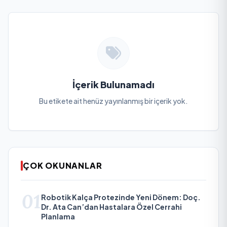
İçerik Bulunamadı
Bu etikete ait henüz yayınlanmış bir içerik yok.
ÇOK OKUNANLAR
01
Robotik Kalça Protezinde Yeni Dönem: Doç.
Dr. Ata Can’dan Hastalara Özel Cerrahi
Planlama