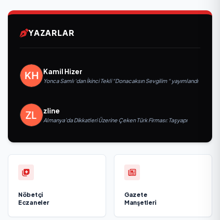
YAZARLAR
Kamil Hizer
Yonca Samlı ‘dan İkinci Tekli “Donacaksın Sevgilim “ yayımlandı
zline
Almanya’da Dikkatleri Üzerine Çeken Türk Firması: Taşyapı
Nöbetçi
Gazete
Eczaneler
Manşetleri