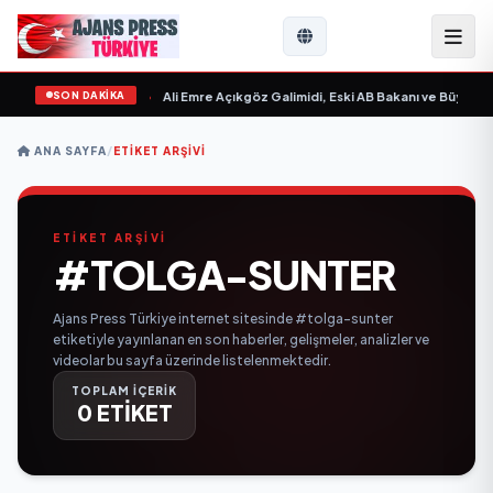
SON DAKİKA
 Sevgilim “ yayımlandı
•
Ali Emre Açıkgöz Galimidi, Eski AB Bakanı ve Büyükelç
ANA SAYFA
/
ETIKET ARŞIVI
ETİKET ARŞİVİ
#TOLGA-SUNTER
Ajans Press Türkiye internet sitesinde #tolga-sunter
etiketiyle yayınlanan en son haberler, gelişmeler, analizler ve
videolar bu sayfa üzerinde listelenmektedir.
TOPLAM İÇERİK
0 ETİKET