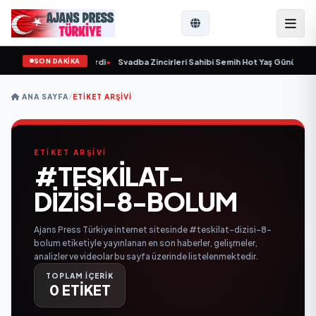
SON DAKİKA
 yaşında yaşamını yitirdi
•
Svadba Zincirleri Sahibi Semih Hot Yaş Gününü San
ANA SAYFA
/
ETIKET ARŞIVI
ETİKET ARŞİVİ
#TESKILAT-
DIZISI-8-BOLUM
Ajans Press Türkiye internet sitesinde #teskilat-dizisi-8-
bolum etiketiyle yayınlanan en son haberler, gelişmeler,
analizler ve videolar bu sayfa üzerinde listelenmektedir.
TOPLAM İÇERİK
0 ETİKET