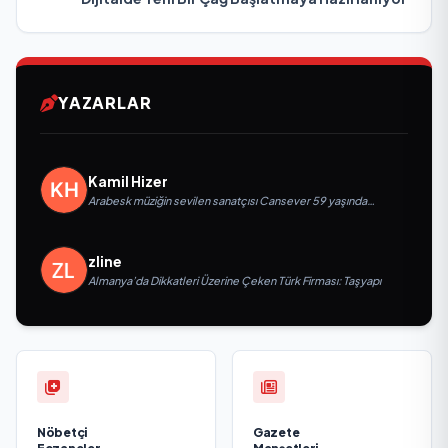
YAZARLAR
Kamil Hizer
Arabesk müziğin sevilen sanatçısı Cansever 59 yaşında
yaşamını yitirdi
zline
Almanya’da Dikkatleri Üzerine Çeken Türk Firması: Taşyapı
Nöbetçi
Gazete