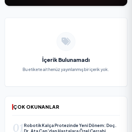
İçerik Bulunamadı
Bu etikete ait henüz yayınlanmış bir içerik yok.
ÇOK OKUNANLAR
01
Robotik Kalça Protezinde Yeni Dönem: Doç.
Dr. Ata Can’dan Hastalara Özel Cerrahi