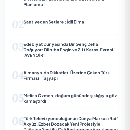
Planlama
02
Şantiyeden Setlere ; İdil Elma
03
Edebiyat Dünyasında Bir Genç Deha
Doğuyor: Dilruba Engin ve Zift Karası Evreni
‘AVENOİR’
04
Almanya’da Dikkatleri Üzerine Çeken Türk
Firması: Taşyapı
05
Melisa Özmen, doğum gününde şıklığıyla göz
kamaştırdı.
06
Türk Televizyonculuğunun Dünya Markası Raif
Akyüz, Ezber Bozacak Yeni Projesiyle
Dijitalde Yeni Bir Çağ Başlatmaya Hazırlanıyor