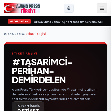
SON DAKİKA
çin gün sayıyor
•
Açıkgöz Savunma Sanayi AŞ Yeni Yönetim Kurulunu Açıkladı 
ANA SAYFA
/
ETIKET ARŞIVI
ETİKET ARŞİVİ
#TASARIMCI-
PERIHAN-
DEMIRDELEN
Ajans Press Türkiye internet sitesinde #tasarimci-perihan-
demirdelen etiketiyle yayınlanan en son haberler, gelişmeler,
analizler ve videolar bu sayfa üzerinde listelenmektedir.
TOPLAM İÇERİK
0 ETİKET