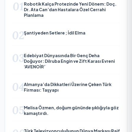
01
Robotik Kalça Protezinde Yeni Dönem: Doç.
Dr. Ata Can’dan Hastalara Özel Cerrahi
Planlama
02
Şantiyeden Setlere ; İdil Elma
03
Edebiyat Dünyasında Bir Genç Deha
Doğuyor: Dilruba Engin ve Zift Karası Evreni
‘AVENOİR’
04
Almanya’da Dikkatleri Üzerine Çeken Türk
Firması: Taşyapı
05
Melisa Özmen, doğum gününde şıklığıyla göz
kamaştırdı.
Türk Televizyonculuğunun Dünya Markası Raif