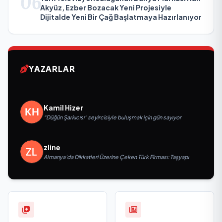
06
Akyüz, Ezber Bozacak Yeni Projesiyle
Dijitalde Yeni Bir Çağ Başlatmaya Hazırlanıyor
YAZARLAR
Kamil Hizer
“Düğün Şarkıcısı” seyircisiyle buluşmak için gün sayıyor
zline
Almanya’da Dikkatleri Üzerine Çeken Türk Firması: Taşyapı