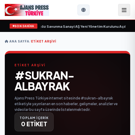
SON DAKİKA
çin gün sayıyor
•
Açıkgöz Savunma Sanayi AŞ Yeni Yönetim Kurulunu Açıkladı 
ANA SAYFA
/
ETIKET ARŞIVI
ETİKET ARŞİVİ
#SUKRAN-
ALBAYRAK
Ajans Press Türkiye internet sitesinde #sukran-albayrak
etiketiyle yayınlanan en son haberler, gelişmeler, analizler ve
videolar bu sayfa üzerinde listelenmektedir.
TOPLAM İÇERİK
0 ETİKET