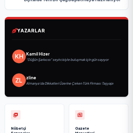
YAZARLAR
Kamil Hizer
“Düğün Şarkıcısı” seyircisiyle buluşmak için gün sayıyor
zline
Almanya’da Dikkatleri Üzerine Çeken Türk Firması: Taşyapı
Nöbetçi
Gazete