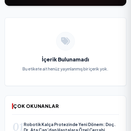
İçerik Bulunamadı
Bu etikete ait henüz yayınlanmış bir içerik yok.
ÇOK OKUNANLAR
01
Robotik Kalça Protezinde Yeni Dönem: Doç.
Dr. Ata Can’dan Hastalara Özel Cerrahi