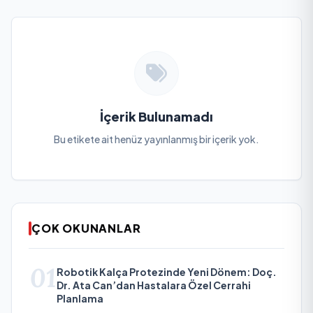
İçerik Bulunamadı
Bu etikete ait henüz yayınlanmış bir içerik yok.
ÇOK OKUNANLAR
01
Robotik Kalça Protezinde Yeni Dönem: Doç.
Dr. Ata Can’dan Hastalara Özel Cerrahi
Planlama