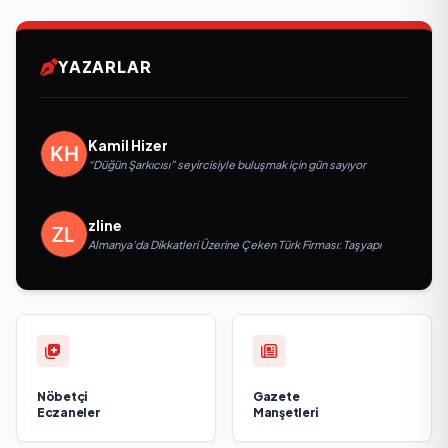
YAZARLAR
Kamil Hizer
“Düğün Şarkıcısı” seyircisiyle buluşmak için gün sayıyor
zline
Almanya’da Dikkatleri Üzerine Çeken Türk Firması: Taşyapı
Nöbetçi
Gazete
Eczaneler
Manşetleri