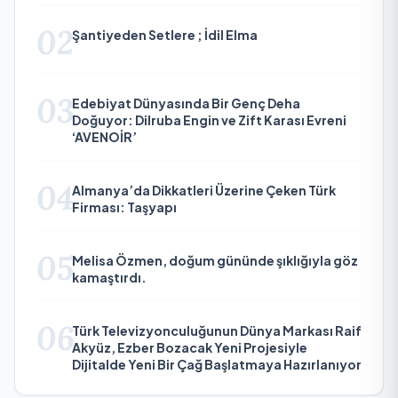
02
Şantiyeden Setlere ; İdil Elma
03
Edebiyat Dünyasında Bir Genç Deha
Doğuyor: Dilruba Engin ve Zift Karası Evreni
‘AVENOİR’
04
Almanya’da Dikkatleri Üzerine Çeken Türk
Firması: Taşyapı
05
Melisa Özmen, doğum gününde şıklığıyla göz
kamaştırdı.
06
Türk Televizyonculuğunun Dünya Markası Raif
Akyüz, Ezber Bozacak Yeni Projesiyle
Dijitalde Yeni Bir Çağ Başlatmaya Hazırlanıyor