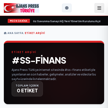
SON DAKİKA
çin gün sayıyor
•
Açıkgöz Savunma Sanayi AŞ Yeni Yönetim Kurulunu Açıkladı 
ANA SAYFA
/
ETIKET ARŞIVI
ETİKET ARŞİVİ
#SS-FINANS
Ajans Press Türkiye internet sitesinde #ss-finans etiketiyle
yayınlanan en son haberler, gelişmeler, analizler ve videolar bu
sayfa üzerinde listelenmektedir.
TOPLAM İÇERİK
0 ETİKET