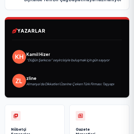
YAZARLAR
Kamil Hizer
“Düğün Şarkıcısı” seyircisiyle buluşmak için gün sayıyor
zline
Almanya’da Dikkatleri Üzerine Çeken Türk Firması: Taşyapı
Nöbetçi
Gazete