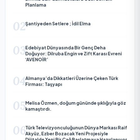
Planlama
02
Şantiyeden Setlere ; İdil Elma
03
Edebiyat Dünyasında Bir Genç Deha
Doğuyor: Dilruba Engin ve Zift Karası Evreni
‘AVENOİR’
04
Almanya’da Dikkatleri Üzerine Çeken Türk
Firması: Taşyapı
05
Melisa Özmen, doğum gününde şıklığıyla göz
kamaştırdı.
06
Türk Televizyonculuğunun Dünya Markası Raif
Akyüz, Ezber Bozacak Yeni Projesiyle
Dijitalde Yeni Bir Çağ Başlatmaya Hazırlanıyor