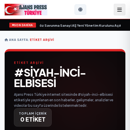
SON DAKİKA
çin gün sayıyor
•
Açıkgöz Savunma Sanayi AŞ Yeni Yönetim Kurulunu Açıkladı 
ANA SAYFA
/
ETIKET ARŞIVI
ETİKET ARŞİVİ
#SIYAH-INCI-
ELBISESI
Ajans Press Türkiye internet sitesinde #siyah-inci-elbisesi
etiketiyle yayınlanan en son haberler, gelişmeler, analizler ve
videolar bu sayfa üzerinde listelenmektedir.
TOPLAM İÇERİK
0 ETİKET