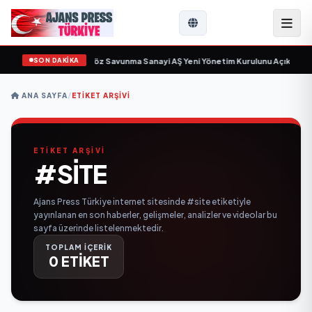
SON DAKİKA
in gün sayıyor
•
Açıkgöz Savunma Sanayi AŞ Yeni Yönetim Kurulunu Açıkladı 
ANA SAYFA
/
ETIKET ARŞIVI
ETİKET ARŞİVİ
#SITE
Ajans Press Türkiye internet sitesinde #site etiketiyle
yayınlanan en son haberler, gelişmeler, analizler ve videolar bu
sayfa üzerinde listelenmektedir.
TOPLAM İÇERİK
0 ETİKET