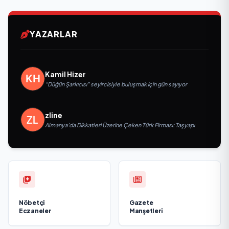
YAZARLAR
Kamil Hizer
“Düğün Şarkıcısı” seyircisiyle buluşmak için gün sayıyor
zline
Almanya’da Dikkatleri Üzerine Çeken Türk Firması: Taşyapı
Nöbetçi
Gazete
Eczaneler
Manşetleri