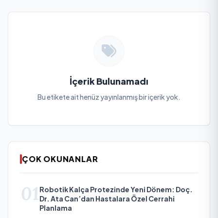
İçerik Bulunamadı
Bu etikete ait henüz yayınlanmış bir içerik yok.
ÇOK OKUNANLAR
01
Robotik Kalça Protezinde Yeni Dönem: Doç.
Dr. Ata Can’dan Hastalara Özel Cerrahi
Planlama