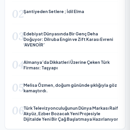
02
Şantiyeden Setlere ; İdil Elma
03
Edebiyat Dünyasında Bir Genç Deha
Doğuyor: Dilruba Engin ve Zift Karası Evreni
‘AVENOİR’
04
Almanya’da Dikkatleri Üzerine Çeken Türk
Firması: Taşyapı
05
Melisa Özmen, doğum gününde şıklığıyla göz
kamaştırdı.
06
Türk Televizyonculuğunun Dünya Markası Raif
Akyüz, Ezber Bozacak Yeni Projesiyle
Dijitalde Yeni Bir Çağ Başlatmaya Hazırlanıyor