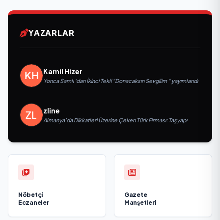
YAZARLAR
Kamil Hizer
Yonca Samlı ‘dan İkinci Tekli “Donacaksın Sevgilim “ yayımlandı
zline
Almanya’da Dikkatleri Üzerine Çeken Türk Firması: Taşyapı
Nöbetçi
Gazete
Eczaneler
Manşetleri