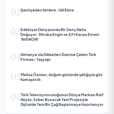
02
Şantiyeden Setlere ; İdil Elma
03
Edebiyat Dünyasında Bir Genç Deha
Doğuyor: Dilruba Engin ve Zift Karası Evreni
‘AVENOİR’
04
Almanya’da Dikkatleri Üzerine Çeken Türk
Firması: Taşyapı
05
Melisa Özmen, doğum gününde şıklığıyla göz
kamaştırdı.
06
Türk Televizyonculuğunun Dünya Markası Raif
Akyüz, Ezber Bozacak Yeni Projesiyle
Dijitalde Yeni Bir Çağ Başlatmaya Hazırlanıyor