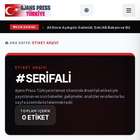
SON DAKİKA
n Sevgilim “ yayımlandı
•
Ali Emre Açıkgöz Galimidi, Eski AB Bakanı ve Büyükelç
ANA SAYFA
/
ETIKET ARŞIVI
ETİKET ARŞİVİ
#SERIFALI
Ajans Press Türkiye internet sitesinde #serifali etiketiyle
yayınlanan en son haberler, gelişmeler, analizler ve videolar bu
sayfa üzerinde listelenmektedir.
TOPLAM İÇERİK
0 ETİKET