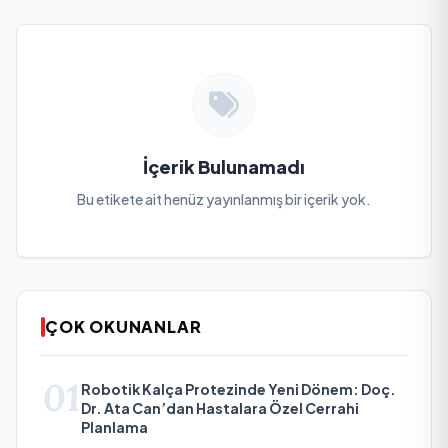
İçerik Bulunamadı
Bu etikete ait henüz yayınlanmış bir içerik yok.
ÇOK OKUNANLAR
01
Robotik Kalça Protezinde Yeni Dönem: Doç.
Dr. Ata Can’dan Hastalara Özel Cerrahi
Planlama