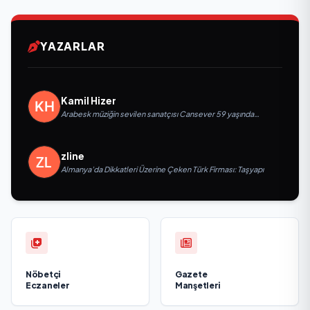
YAZARLAR
Kamil Hizer
Arabesk müziğin sevilen sanatçısı Cansever 59 yaşında
yaşamını yitirdi
zline
Almanya’da Dikkatleri Üzerine Çeken Türk Firması: Taşyapı
Nöbetçi
Gazete
Eczaneler
Manşetleri