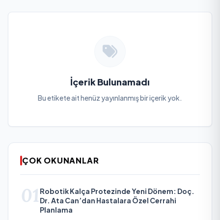
İçerik Bulunamadı
Bu etikete ait henüz yayınlanmış bir içerik yok.
ÇOK OKUNANLAR
01
Robotik Kalça Protezinde Yeni Dönem: Doç.
Dr. Ata Can’dan Hastalara Özel Cerrahi
Planlama