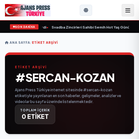
SON DAKİKA
 yaşında yaşamını yitirdi
•
Svadba Zincirleri Sahibi Semih Hot Yaş Gününü San
ANA SAYFA
/
ETIKET ARŞIVI
ETİKET ARŞİVİ
#SERCAN-KOZAN
Ajans Press Türkiye internet sitesinde #sercan-kozan
etiketiyle yayınlanan en son haberler, gelişmeler, analizler ve
videolar bu sayfa üzerinde listelenmektedir.
TOPLAM İÇERİK
0 ETİKET