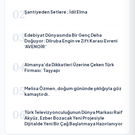
02
Şantiyeden Setlere ; İdil Elma
03
Edebiyat Dünyasında Bir Genç Deha
Doğuyor: Dilruba Engin ve Zift Karası Evreni
‘AVENOİR’
04
Almanya’da Dikkatleri Üzerine Çeken Türk
Firması: Taşyapı
05
Melisa Özmen, doğum gününde şıklığıyla göz
kamaştırdı.
06
Türk Televizyonculuğunun Dünya Markası Raif
Akyüz, Ezber Bozacak Yeni Projesiyle
Dijitalde Yeni Bir Çağ Başlatmaya Hazırlanıyor