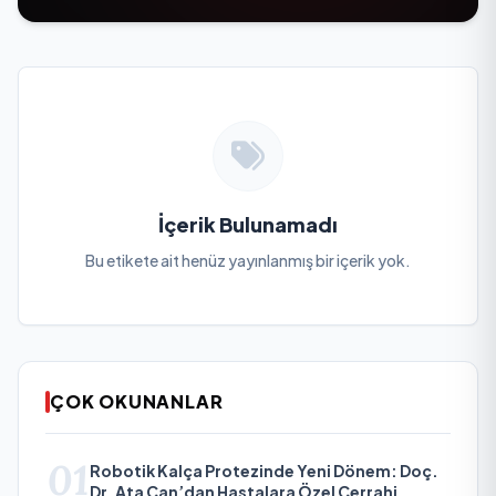
İçerik Bulunamadı
Bu etikete ait henüz yayınlanmış bir içerik yok.
ÇOK OKUNANLAR
01
Robotik Kalça Protezinde Yeni Dönem: Doç.
Dr. Ata Can’dan Hastalara Özel Cerrahi