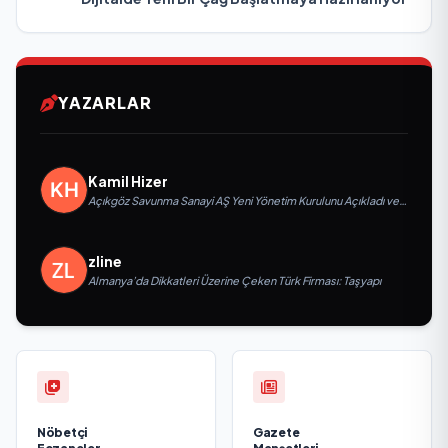
YAZARLAR
Kamil Hizer
Açıkgöz Savunma Sanayi AŞ Yeni Yönetim Kurulunu Açıkladı ve
Savunma Sanayinde Küresel Vizyon Vurgusu
zline
Almanya’da Dikkatleri Üzerine Çeken Türk Firması: Taşyapı
Nöbetçi
Gazete