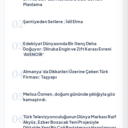
Planlama
02
Şantiyeden Setlere ; İdil Elma
03
Edebiyat Dünyasında Bir Genç Deha
Doğuyor: Dilruba Engin ve Zift Karası Evreni
‘AVENOİR’
04
Almanya’da Dikkatleri Üzerine Çeken Türk
Firması: Taşyapı
05
Melisa Özmen, doğum gününde şıklığıyla göz
kamaştırdı.
06
Türk Televizyonculuğunun Dünya Markası Raif
Akyüz, Ezber Bozacak Yeni Projesiyle
Dijitalde Yeni Bir Çağ Başlatmaya Hazırlanıyor