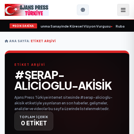
SON DAKİKA
urulunu Açıkladı ve Savunma Sanayinde Küresel Vizyon Vurgusu
•
Rubato Kons
ANA SAYFA
/
ETIKET ARŞIVI
ETİKET ARŞİVİ
#SERAP-
ALICIOGLU-AKISIK
Ajans Press Türkiye internet sitesinde #serap-alicioglu-
akisik etiketiyle yayınlanan en son haberler, gelişmeler,
analizler ve videolar bu sayfa üzerinde listelenmektedir.
TOPLAM İÇERİK
0 ETİKET