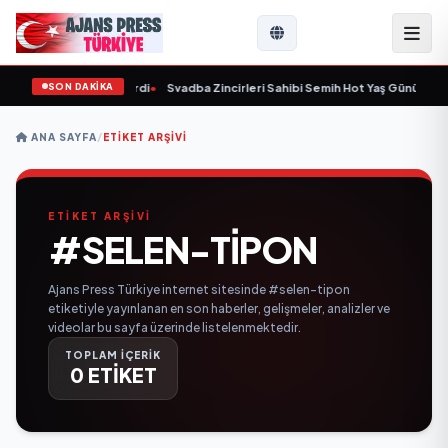
SON DAKİKA
 yaşında yaşamını yitirdi
•
Svadba Zincirleri Sahibi Semih Hot Yaş Gününü San
ANA SAYFA
/
ETIKET ARŞIVI
ETİKET ARŞİVİ
#SELEN-TIPON
Ajans Press Türkiye internet sitesinde #selen-tipon
etiketiyle yayınlanan en son haberler, gelişmeler, analizler ve
videolar bu sayfa üzerinde listelenmektedir.
TOPLAM İÇERİK
0 ETİKET