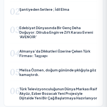
02
Şantiyeden Setlere ; İdil Elma
03
Edebiyat Dünyasında Bir Genç Deha
Doğuyor: Dilruba Engin ve Zift Karası Evreni
‘AVENOİR’
04
Almanya’da Dikkatleri Üzerine Çeken Türk
Firması: Taşyapı
05
Melisa Özmen, doğum gününde şıklığıyla göz
kamaştırdı.
06
Türk Televizyonculuğunun Dünya Markası Raif
Akyüz, Ezber Bozacak Yeni Projesiyle
Dijitalde Yeni Bir Çağ Başlatmaya Hazırlanıyor