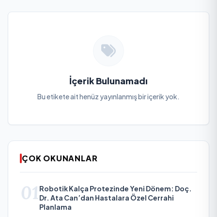
İçerik Bulunamadı
Bu etikete ait henüz yayınlanmış bir içerik yok.
ÇOK OKUNANLAR
01
Robotik Kalça Protezinde Yeni Dönem: Doç.
Dr. Ata Can’dan Hastalara Özel Cerrahi
Planlama