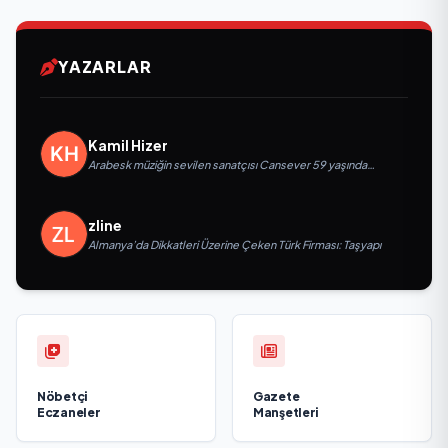
YAZARLAR
Kamil Hizer
Arabesk müziğin sevilen sanatçısı Cansever 59 yaşında
yaşamını yitirdi
zline
Almanya’da Dikkatleri Üzerine Çeken Türk Firması: Taşyapı
Nöbetçi
Gazete
Eczaneler
Manşetleri