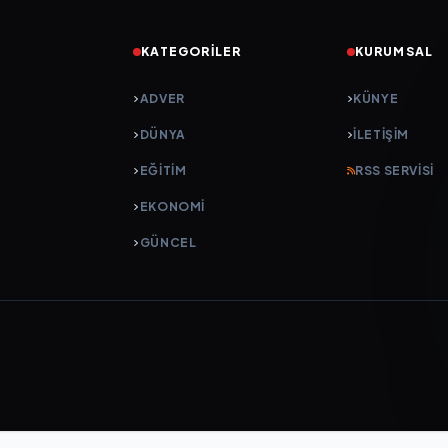
KATEGORILER
KURUMSAL
ADVER
KÜNYE
DÜNYA
İLETIŞIM
EĞİTİM
RSS SERVISI
EKONOMİ
GÜNCEL