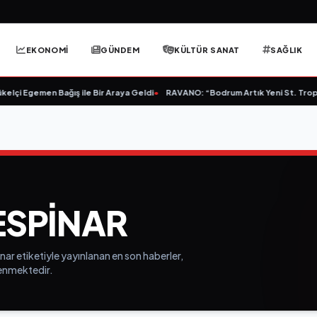
EKONOMİ
GÜNDEM
KÜLTÜR SANAT
SAĞLIK
lçi Egemen Bağış ile Bir Araya Geldi
•
RAVANO: “Bodrum Artık Yeni St. Tropez 
SPINAR
ar etiketiyle yayınlanan en son haberler,
elenmektedir.