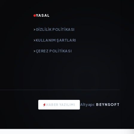
YASAL
GIZLILIK POLITIKASI
KULLANIM ŞARTLARI
ÇEREZ POLITIKASI
Altyapı:
BEYNSOFT
HABER YAZILIMI