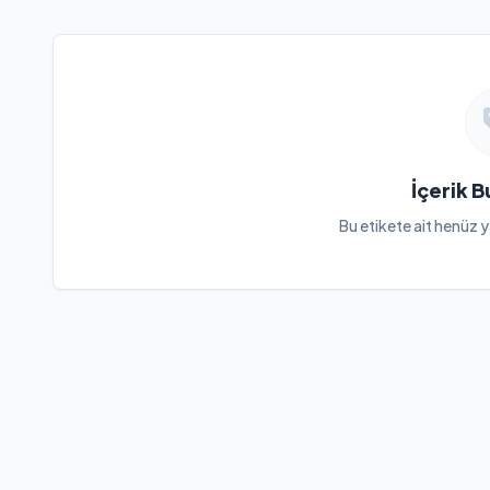
İçerik 
Bu etikete ait henüz y