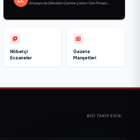
Almanya’da Dikkatleri Üzerine Çeken Türk Firması:
Taşyapı
Nöbetçi
Gazete
Eczaneler
Manşetleri
BIZI TAKIP EDIN: