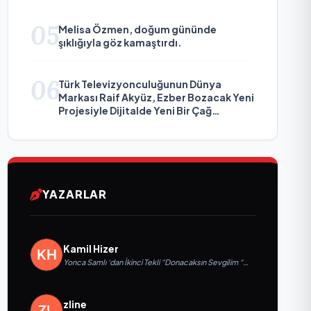
05
Melisa Özmen, doğum gününde
şıklığıyla göz kamaştırdı.
06
Türk Televizyonculuğunun Dünya
Markası Raif Akyüz, Ezber Bozacak Yeni
Projesiyle Dijitalde Yeni Bir Çağ
Başlatmaya Hazırlanıyor
YAZARLAR
Kamil Hizer
Yonca Samlı ‘dan İkinci Tekli “Donacaksın Sevgilim “
yayımlandı
zline