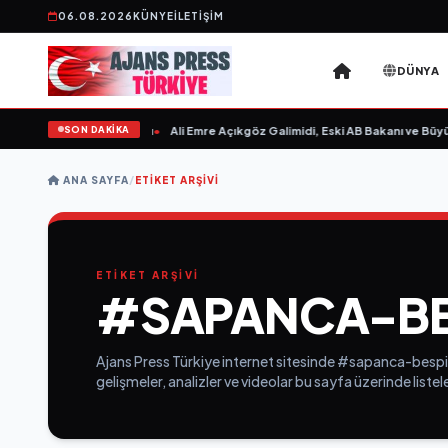
06.08.2026
KÜNYE
İLETIŞIM
DÜNYA
SON DAKİKA
sın Sevgilim “ yayımlandı
•
Ali Emre Açıkgöz Galimidi, Eski AB Bakanı ve Büyüke
ANA SAYFA
/
ETIKET ARŞIVI
ETİKET ARŞİVİ
#SAPANCA-BE
Ajans Press Türkiye internet sitesinde #sapanca-bespin
gelişmeler, analizler ve videolar bu sayfa üzerinde list