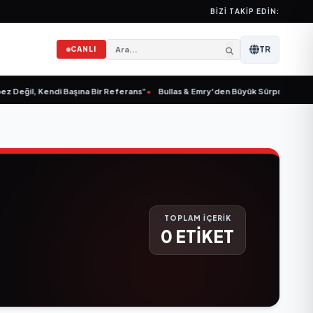
BIZI TAKIP EDIN:
TR
CANLI
Değil, Kendi Başına Bir Referans”
•
Bullas & Emry'den Büyük Sürpriz! "Kaç Kur
TOPLAM İÇERİK
0 ETİKET