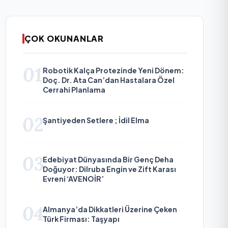
ÇOK OKUNANLAR
01
Robotik Kalça Protezinde Yeni Dönem:
Doç. Dr. Ata Can’dan Hastalara Özel
Cerrahi Planlama
02
Şantiyeden Setlere ; İdil Elma
03
Edebiyat Dünyasında Bir Genç Deha
Doğuyor: Dilruba Engin ve Zift Karası
Evreni ‘AVENOİR’
04
Almanya’da Dikkatleri Üzerine Çeken
Türk Firması: Taşyapı