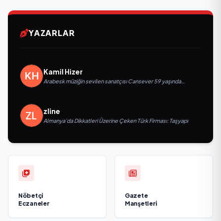
YAZARLAR
Kamil Hizer
Arabesk müziğin sevilen sanatçısı Cansever 59 yaşında
yaşamını yitirdi
zline
Almanya’da Dikkatleri Üzerine Çeken Türk Firması: Taşyapı
Nöbetçi
Gazete
Eczaneler
Manşetleri