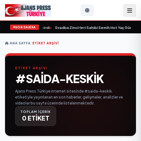
SON DAKİKA
59 yaşında yaşamını yitirdi
•
Svadba Zincirleri Sahibi Semih Hot Yaş Gününü Sa
ANA SAYFA
/
ETIKET ARŞIVI
ETİKET ARŞİVİ
#SAIDA-KESKIK
Ajans Press Türkiye internet sitesinde #saida-keskik
etiketiyle yayınlanan en son haberler, gelişmeler, analizler ve
videolar bu sayfa üzerinde listelenmektedir.
TOPLAM İÇERİK
0 ETİKET