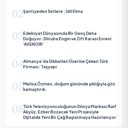
02
Şantiyeden Setlere ; İdil Elma
03
Edebiyat Dünyasında Bir Genç Deha
Doğuyor: Dilruba Engin ve Zift Karası Evreni
‘AVENOİR’
04
Almanya’da Dikkatleri Üzerine Çeken Türk
Firması: Taşyapı
05
Melisa Özmen, doğum gününde şıklığıyla göz
kamaştırdı.
06
Türk Televizyonculuğunun Dünya Markası Raif
Akyüz, Ezber Bozacak Yeni Projesiyle
Dijitalde Yeni Bir Çağ Başlatmaya Hazırlanıyor