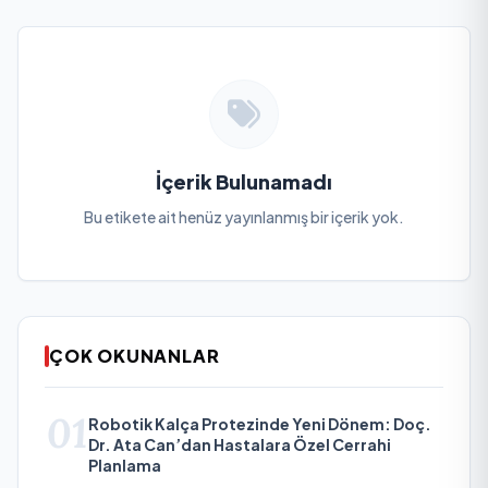
İçerik Bulunamadı
Bu etikete ait henüz yayınlanmış bir içerik yok.
ÇOK OKUNANLAR
01
Robotik Kalça Protezinde Yeni Dönem: Doç.
Dr. Ata Can’dan Hastalara Özel Cerrahi
Planlama