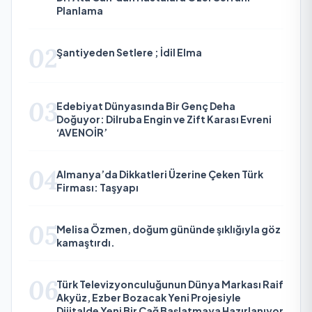
Planlama
02
Şantiyeden Setlere ; İdil Elma
03
Edebiyat Dünyasında Bir Genç Deha
Doğuyor: Dilruba Engin ve Zift Karası Evreni
‘AVENOİR’
04
Almanya’da Dikkatleri Üzerine Çeken Türk
Firması: Taşyapı
05
Melisa Özmen, doğum gününde şıklığıyla göz
kamaştırdı.
06
Türk Televizyonculuğunun Dünya Markası Raif
Akyüz, Ezber Bozacak Yeni Projesiyle
Dijitalde Yeni Bir Çağ Başlatmaya Hazırlanıyor