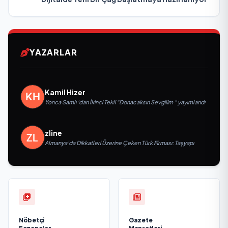
YAZARLAR
Kamil Hizer
Yonca Samlı ‘dan İkinci Tekli “Donacaksın Sevgilim “ yayımlandı
zline
Almanya’da Dikkatleri Üzerine Çeken Türk Firması: Taşyapı
Nöbetçi
Gazete