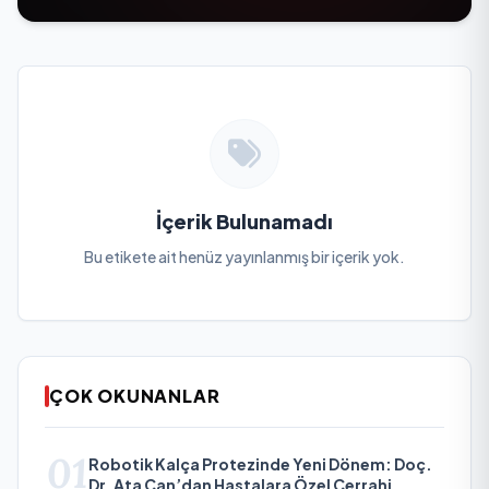
İçerik Bulunamadı
Bu etikete ait henüz yayınlanmış bir içerik yok.
ÇOK OKUNANLAR
01
Robotik Kalça Protezinde Yeni Dönem: Doç.
Dr. Ata Can’dan Hastalara Özel Cerrahi