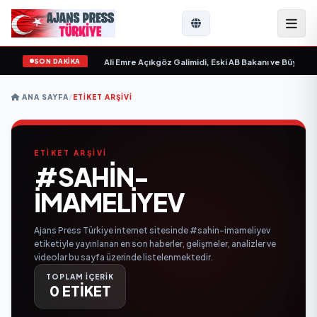
SON DAKİKA
 Sevgilim “ yayımlandı
•
Ali Emre Açıkgöz Galimidi, Eski AB Bakanı ve Büyükelç
ANA SAYFA
/
ETIKET ARŞIVI
ETİKET ARŞİVİ
#SAHIN-
IMAMELIYEV
Ajans Press Türkiye internet sitesinde #sahin-imameliyev
etiketiyle yayınlanan en son haberler, gelişmeler, analizler ve
videolar bu sayfa üzerinde listelenmektedir.
TOPLAM İÇERİK
0 ETİKET