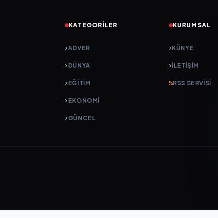
KATEGORILER
KURUMSAL
ADVER
KÜNYE
DÜNYA
İLETIŞIM
EĞİTİM
RSS SERVISI
EKONOMİ
GÜNCEL