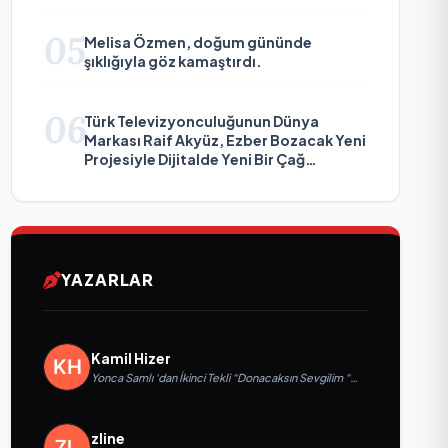
05
Melisa Özmen, doğum gününde
şıklığıyla göz kamaştırdı.
06
Türk Televizyonculuğunun Dünya
Markası Raif Akyüz, Ezber Bozacak Yeni
Projesiyle Dijitalde Yeni Bir Çağ
Başlatmaya Hazırlanıyor
YAZARLAR
Kamil Hizer
Yonca Samlı ‘dan İkinci Tekli “Donacaksın Sevgilim “
yayımlandı
zline