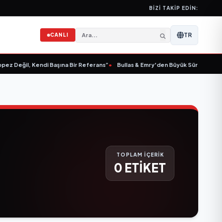
BIZI TAKIP EDIN:
TR
CANLI
ez Değil, Kendi Başına Bir Referans”
•
Bullas & Emry'den Büyük Sürpriz! "Kaç K
TOPLAM İÇERİK
0 ETİKET