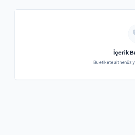
İçerik 
Bu etikete ait henüz y