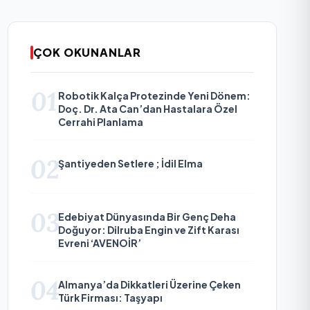
ÇOK OKUNANLAR
01
Robotik Kalça Protezinde Yeni Dönem:
Doç. Dr. Ata Can’dan Hastalara Özel
Cerrahi Planlama
02
Şantiyeden Setlere ; İdil Elma
03
Edebiyat Dünyasında Bir Genç Deha
Doğuyor: Dilruba Engin ve Zift Karası
Evreni ‘AVENOİR’
04
Almanya’da Dikkatleri Üzerine Çeken
Türk Firması: Taşyapı