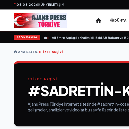
05.08.2026
KÜNYE
İLETIŞIM
DÜNYA
SON DAKİKA
aksın Sevgilim “ yayımlandı
•
Ali Emre Açıkgöz Galimidi, Eski AB Bakanı ve Büy
ANA SAYFA
/
ETIKET ARŞIVI
ETİKET ARŞİVİ
#SADRETTIN-
Ajans Press Türkiye internet sitesinde #sadrettin-koseo
gelişmeler, analizler ve videolar bu sayfa üzerinde list