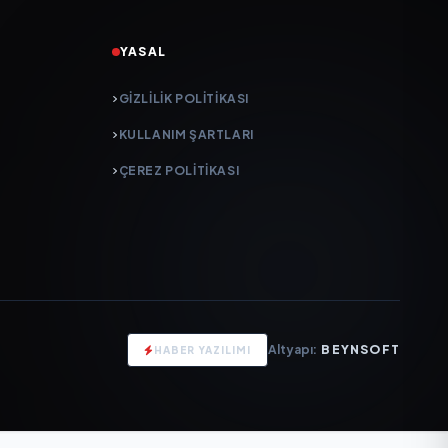
YASAL
GIZLILIK POLITIKASI
KULLANIM ŞARTLARI
ÇEREZ POLITIKASI
Altyapı:
BEYNSOFT
HABER YAZILIMI