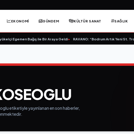
EKONOMİ
GÜNDEM
KÜLTÜR SANAT
SAĞLIK
ükelçi Egemen Bağış ile Bir Araya Geldi
•
RAVANO: “Bodrum Artık Yeni St. Trop
KOSEOGLU
glu etiketiyle yayınlanan en son haberler,
elenmektedir.