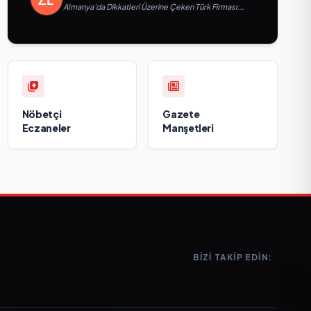
Almanya’da Dikkatleri Üzerine Çeken Türk Firması:
Taşyapı
Nöbetçi
Gazete
Eczaneler
Manşetleri
BIZI TAKIP EDIN: