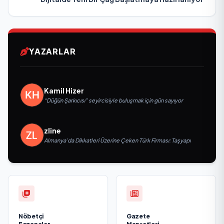
YAZARLAR
Kamil Hizer
“Düğün Şarkıcısı” seyircisiyle buluşmak için gün sayıyor
zline
Almanya’da Dikkatleri Üzerine Çeken Türk Firması: Taşyapı
Nöbetçi
Gazete