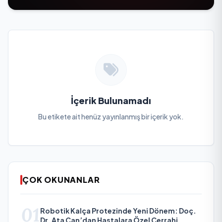
İçerik Bulunamadı
Bu etikete ait henüz yayınlanmış bir içerik yok.
ÇOK OKUNANLAR
01
Robotik Kalça Protezinde Yeni Dönem: Doç.
Dr. Ata Can’dan Hastalara Özel Cerrahi