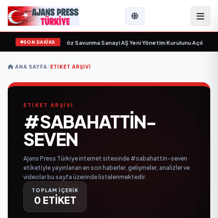
SON DAKİKA
çin gün sayıyor
•
Açıkgöz Savunma Sanayi AŞ Yeni Yönetim Kurulunu Açıkladı 
ANA SAYFA
/
ETIKET ARŞIVI
ETİKET ARŞİVİ
#SABAHATTIN-
SEVEN
Ajans Press Türkiye internet sitesinde #sabahattin-seven
etiketiyle yayınlanan en son haberler, gelişmeler, analizler ve
videolar bu sayfa üzerinde listelenmektedir.
TOPLAM İÇERİK
0 ETİKET