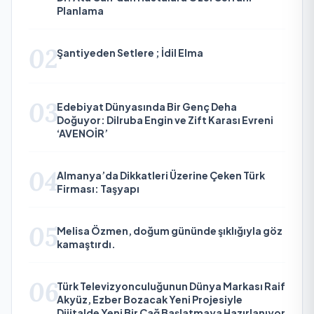
Planlama
02
Şantiyeden Setlere ; İdil Elma
03
Edebiyat Dünyasında Bir Genç Deha
Doğuyor: Dilruba Engin ve Zift Karası Evreni
‘AVENOİR’
04
Almanya’da Dikkatleri Üzerine Çeken Türk
Firması: Taşyapı
05
Melisa Özmen, doğum gününde şıklığıyla göz
kamaştırdı.
06
Türk Televizyonculuğunun Dünya Markası Raif
Akyüz, Ezber Bozacak Yeni Projesiyle
Dijitalde Yeni Bir Çağ Başlatmaya Hazırlanıyor