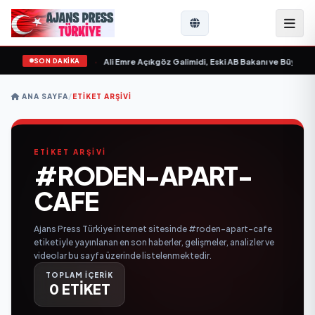
SON DAKİKA
 Sevgilim “ yayımlandı
•
Ali Emre Açıkgöz Galimidi, Eski AB Bakanı ve Büyükelç
ANA SAYFA
/
ETIKET ARŞIVI
ETİKET ARŞİVİ
#RODEN-APART-
CAFE
Ajans Press Türkiye internet sitesinde #roden-apart-cafe
etiketiyle yayınlanan en son haberler, gelişmeler, analizler ve
videolar bu sayfa üzerinde listelenmektedir.
TOPLAM İÇERİK
0 ETİKET