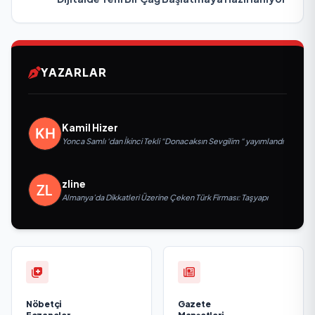
YAZARLAR
Kamil Hizer
Yonca Samlı ‘dan İkinci Tekli “Donacaksın Sevgilim “ yayımlandı
zline
Almanya’da Dikkatleri Üzerine Çeken Türk Firması: Taşyapı
Nöbetçi
Gazete