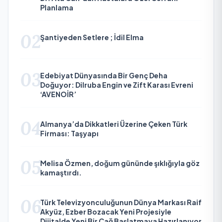
Planlama
02
Şantiyeden Setlere ; İdil Elma
03
Edebiyat Dünyasında Bir Genç Deha
Doğuyor: Dilruba Engin ve Zift Karası Evreni
‘AVENOİR’
04
Almanya’da Dikkatleri Üzerine Çeken Türk
Firması: Taşyapı
05
Melisa Özmen, doğum gününde şıklığıyla göz
kamaştırdı.
06
Türk Televizyonculuğunun Dünya Markası Raif
Akyüz, Ezber Bozacak Yeni Projesiyle
Dijitalde Yeni Bir Çağ Başlatmaya Hazırlanıyor