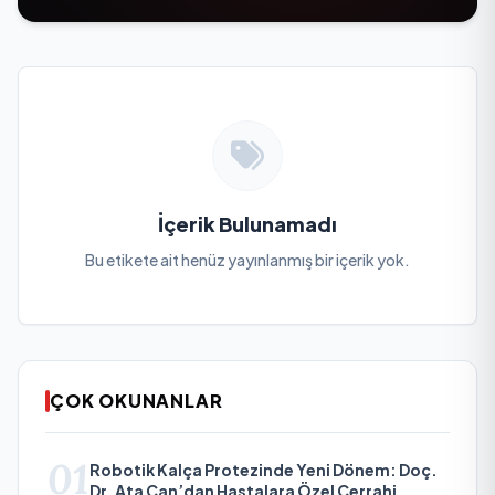
İçerik Bulunamadı
Bu etikete ait henüz yayınlanmış bir içerik yok.
ÇOK OKUNANLAR
01
Robotik Kalça Protezinde Yeni Dönem: Doç.
Dr. Ata Can’dan Hastalara Özel Cerrahi