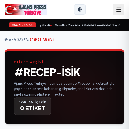
SON DAKİKA
r 59 yaşında yaşamını yitirdi
•
Svadba Zincirleri Sahibi Semih Hot Yaş Gününü
ANA SAYFA
/
ETIKET ARŞIVI
ETİKET ARŞİVİ
#RECEP-ISIK
Ajans Press Türkiye internet sitesinde #recep-isik etiketiyle
yayınlanan en son haberler, gelişmeler, analizler ve videolar bu
sayfa üzerinde listelenmektedir.
TOPLAM İÇERİK
0 ETİKET