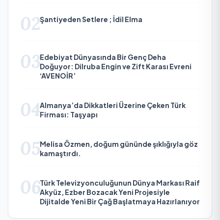
02
Şantiyeden Setlere ; İdil Elma
03
Edebiyat Dünyasında Bir Genç Deha
Doğuyor: Dilruba Engin ve Zift Karası Evreni
‘AVENOİR’
04
Almanya’da Dikkatleri Üzerine Çeken Türk
Firması: Taşyapı
05
Melisa Özmen, doğum gününde şıklığıyla göz
kamaştırdı.
06
Türk Televizyonculuğunun Dünya Markası Raif
Akyüz, Ezber Bozacak Yeni Projesiyle
Dijitalde Yeni Bir Çağ Başlatmaya Hazırlanıyor