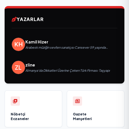
YAZARLAR
Kamil Hizer
Arabesk müziğin sevilen sanatçısı Cansever 59 yaşında
yaşamını yitirdi
zline
Almanya’da Dikkatleri Üzerine Çeken Türk Firması: Taşyapı
Nöbetçi
Gazete
Eczaneler
Manşetleri