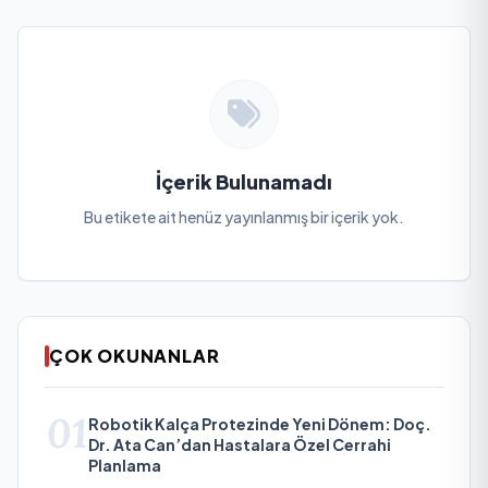
İçerik Bulunamadı
Bu etikete ait henüz yayınlanmış bir içerik yok.
ÇOK OKUNANLAR
01
Robotik Kalça Protezinde Yeni Dönem: Doç.
Dr. Ata Can’dan Hastalara Özel Cerrahi
Planlama