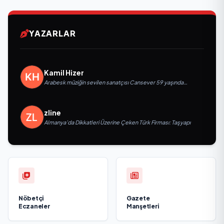
YAZARLAR
Kamil Hizer
Arabesk müziğin sevilen sanatçısı Cansever 59 yaşında
yaşamını yitirdi
zline
Almanya’da Dikkatleri Üzerine Çeken Türk Firması: Taşyapı
Nöbetçi
Gazete
Eczaneler
Manşetleri