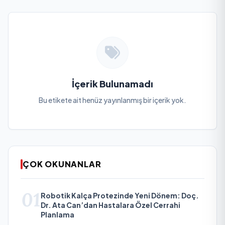
İçerik Bulunamadı
Bu etikete ait henüz yayınlanmış bir içerik yok.
ÇOK OKUNANLAR
01
Robotik Kalça Protezinde Yeni Dönem: Doç.
Dr. Ata Can’dan Hastalara Özel Cerrahi
Planlama