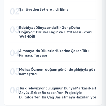
02
Şantiyeden Setlere ; İdil Elma
03
Edebiyat Dünyasında Bir Genç Deha
Doğuyor: Dilruba Engin ve Zift Karası Evreni
‘AVENOİR’
04
Almanya’da Dikkatleri Üzerine Çeken Türk
Firması: Taşyapı
05
Melisa Özmen, doğum gününde şıklığıyla göz
kamaştırdı.
06
Türk Televizyonculuğunun Dünya Markası Raif
Akyüz, Ezber Bozacak Yeni Projesiyle
Dijitalde Yeni Bir Çağ Başlatmaya Hazırlanıyor