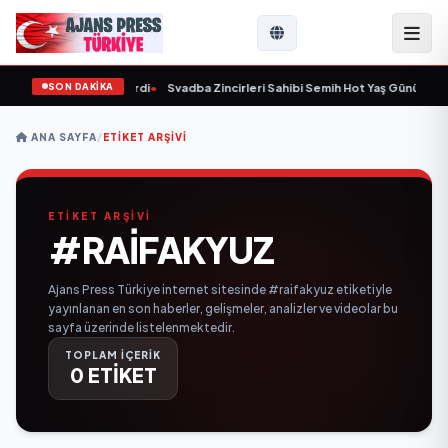
SON DAKİKA
 yaşında yaşamını yitirdi
•
Svadba Zincirleri Sahibi Semih Hot Yaş Gününü San
ANA SAYFA
/
ETIKET ARŞIVI
ETİKET ARŞİVİ
#RAIFAKYUZ
Ajans Press Türkiye internet sitesinde #raifakyuz etiketiyle
yayınlanan en son haberler, gelişmeler, analizler ve videolar bu
sayfa üzerinde listelenmektedir.
TOPLAM İÇERİK
0 ETİKET