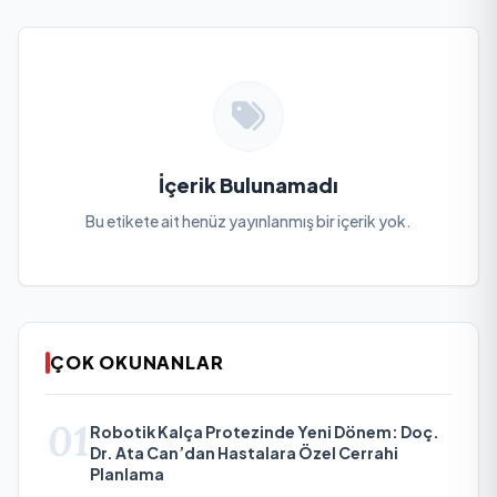
İçerik Bulunamadı
Bu etikete ait henüz yayınlanmış bir içerik yok.
ÇOK OKUNANLAR
01
Robotik Kalça Protezinde Yeni Dönem: Doç.
Dr. Ata Can’dan Hastalara Özel Cerrahi
Planlama