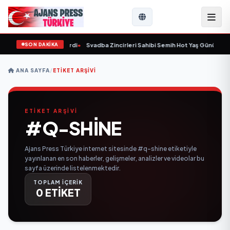
SON DAKİKA
9 yaşında yaşamını yitirdi
•
Svadba Zincirleri Sahibi Semih Hot Yaş Gününü San
ANA SAYFA
/
ETIKET ARŞIVI
ETİKET ARŞİVİ
#Q-SHINE
Ajans Press Türkiye internet sitesinde #q-shine etiketiyle
yayınlanan en son haberler, gelişmeler, analizler ve videolar bu
sayfa üzerinde listelenmektedir.
TOPLAM İÇERİK
0 ETİKET