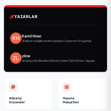
YAZARLAR
Kamil Hizer
Arabesk müziğin sevilen sanatçısı Cansever 59 yaşında
yaşamını yitirdi
zline
Almanya’da Dikkatleri Üzerine Çeken Türk Firması: Taşyapı
Nöbetçi
Gazete
Eczaneler
Manşetleri