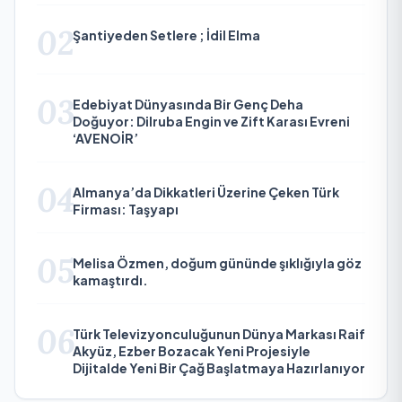
02
Şantiyeden Setlere ; İdil Elma
03
Edebiyat Dünyasında Bir Genç Deha
Doğuyor: Dilruba Engin ve Zift Karası Evreni
‘AVENOİR’
04
Almanya’da Dikkatleri Üzerine Çeken Türk
Firması: Taşyapı
05
Melisa Özmen, doğum gününde şıklığıyla göz
kamaştırdı.
06
Türk Televizyonculuğunun Dünya Markası Raif
Akyüz, Ezber Bozacak Yeni Projesiyle
Dijitalde Yeni Bir Çağ Başlatmaya Hazırlanıyor