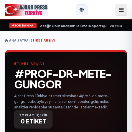
SON DAKİKA
lışlar ve Sektörün Geleceği: Onur Akdeniz ile Özel Röportaj
•
20 Yıllık Esna
ANA SAYFA
/
ETIKET ARŞIVI
ETİKET ARŞİVİ
#PROF-DR-METE-
GUNGOR
Ajans Press Türkiye internet sitesinde #prof-dr-mete-
gungor etiketiyle yayınlanan en son haberler, gelişmeler,
analizler ve videolar bu sayfa üzerinde listelenmektedir.
TOPLAM İÇERİK
0 ETİKET