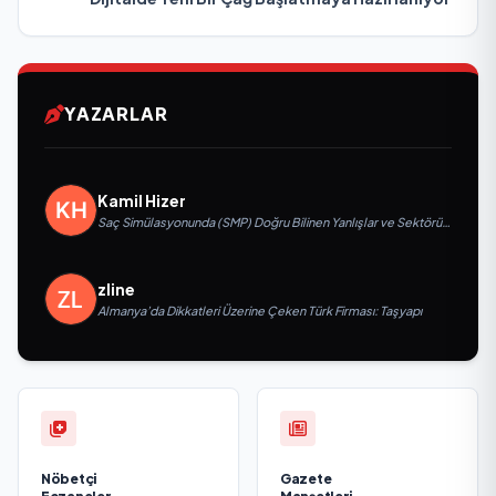
YAZARLAR
Kamil Hizer
Saç Simülasyonunda (SMP) Doğru Bilinen Yanlışlar ve Sektörün
Geleceği: Onur Akdeniz ile Özel Röportaj
zline
Almanya’da Dikkatleri Üzerine Çeken Türk Firması: Taşyapı
Nöbetçi
Gazete