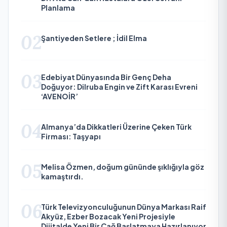
Planlama
02
Şantiyeden Setlere ; İdil Elma
03
Edebiyat Dünyasında Bir Genç Deha
Doğuyor: Dilruba Engin ve Zift Karası Evreni
‘AVENOİR’
04
Almanya’da Dikkatleri Üzerine Çeken Türk
Firması: Taşyapı
05
Melisa Özmen, doğum gününde şıklığıyla göz
kamaştırdı.
06
Türk Televizyonculuğunun Dünya Markası Raif
Akyüz, Ezber Bozacak Yeni Projesiyle
Dijitalde Yeni Bir Çağ Başlatmaya Hazırlanıyor