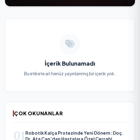
İçerik Bulunamadı
Bu etikete ait henüz yayınlanmış bir içerik yok.
ÇOK OKUNANLAR
01
Robotik Kalça Protezinde Yeni Dönem: Doç.
Dr. Ata Can’dan Hastalara Özel Cerrahi