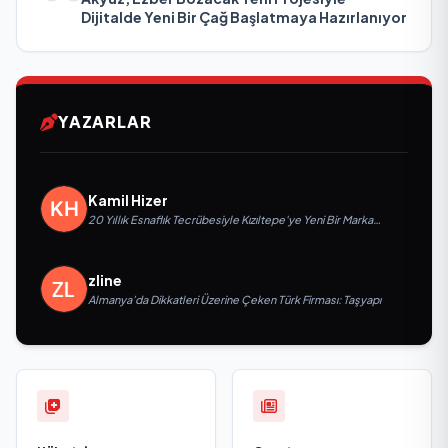
Dijitalde Yeni Bir Çağ Başlatmaya Hazırlanıyor
YAZARLAR
Kamil Hizer
20 Yıllık Esnaflık Tecrübesiyle Kızıltepe'ye Yeni Bir Marka
Kazandırdı
zline
Almanya’da Dikkatleri Üzerine Çeken Türk Firması: Taşyapı