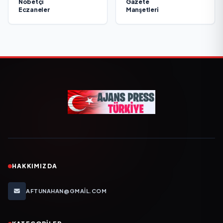
Nöbetçi
Gazete
Eczaneler
Manşetleri
HAKKIMIZDA
AFTUNAHAN@GMAIL.COM