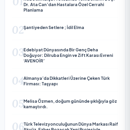
01
Dr. Ata Can’dan Hastalara Özel Cerrahi
Planlama
02
Şantiyeden Setlere ; İdil Elma
03
Edebiyat Dünyasında Bir Genç Deha
Doğuyor: Dilruba Engin ve Zift Karası Evreni
‘AVENOİR’
04
Almanya’da Dikkatleri Üzerine Çeken Türk
Firması: Taşyapı
05
Melisa Özmen, doğum gününde şıklığıyla göz
kamaştırdı.
06
Türk Televizyonculuğunun Dünya Markası Raif
Akyüz, Ezber Bozacak Yeni Projesiyle