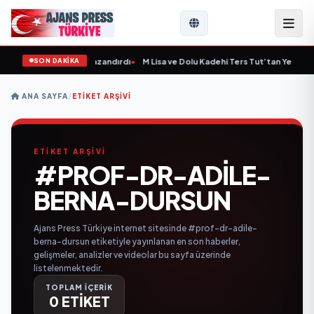
SON DAKİKA
tepe'ye Yeni Bir Marka Kazandırdı
•
M Lisa ve Dolu Kadehi Ters Tut’tan Yeni İş Bir
ANA SAYFA
/
ETIKET ARŞIVI
ETİKET ARŞİVİ
#PROF-DR-ADILE-
BERNA-DURSUN
Ajans Press Türkiye internet sitesinde #prof-dr-adile-
berna-dursun etiketiyle yayınlanan en son haberler,
gelişmeler, analizler ve videolar bu sayfa üzerinde
listelenmektedir.
TOPLAM İÇERİK
0 ETİKET