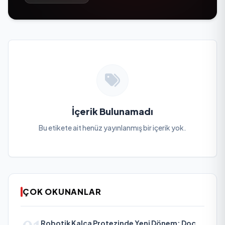
İçerik Bulunamadı
Bu etikete ait henüz yayınlanmış bir içerik yok.
ÇOK OKUNANLAR
Robotik Kalça Protezinde Yeni Dönem: Doç.