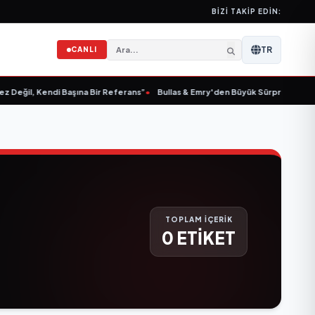
BIZI TAKIP EDIN:
TR
CANLI
Değil, Kendi Başına Bir Referans”
•
Bullas & Emry'den Büyük Sürpriz! "Kaç Kurt
TOPLAM İÇERİK
0 ETİKET