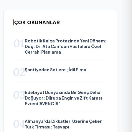
ÇOK OKUNANLAR
01
Robotik Kalça Protezinde Yeni Dönem:
Doç. Dr. Ata Can’dan Hastalara Özel
Cerrahi Planlama
02
Şantiyeden Setlere ; İdil Elma
03
Edebiyat Dünyasında Bir Genç Deha
Doğuyor: Dilruba Engin ve Zift Karası
Evreni ‘AVENOİR’
04
Almanya’da Dikkatleri Üzerine Çeken
Türk Firması: Taşyapı