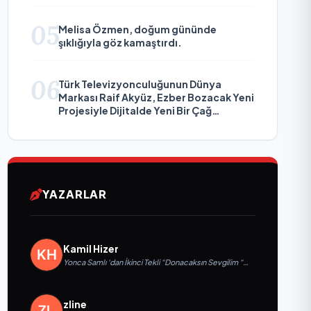
05
Melisa Özmen, doğum gününde
şıklığıyla göz kamaştırdı.
06
Türk Televizyonculuğunun Dünya
Markası Raif Akyüz, Ezber Bozacak Yeni
Projesiyle Dijitalde Yeni Bir Çağ
Başlatmaya Hazırlanıyor
YAZARLAR
Kamil Hizer
Yonca Samlı ‘dan İkinci Tekli “Donacaksın Sevgilim “
yayımlandı
zline