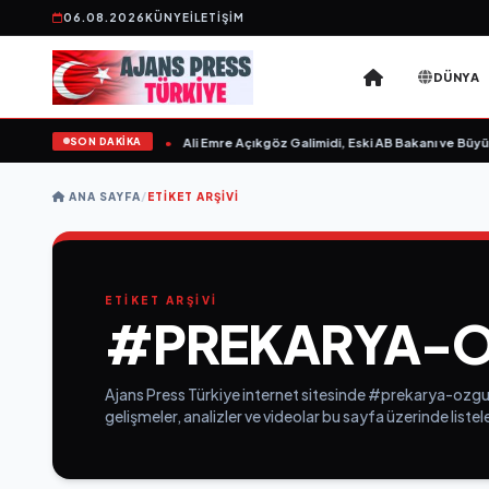
06.08.2026
KÜNYE
İLETIŞIM
DÜNYA
SON DAKİKA
sın Sevgilim “ yayımlandı
•
Ali Emre Açıkgöz Galimidi, Eski AB Bakanı ve Büyüke
ANA SAYFA
/
ETIKET ARŞIVI
ETİKET ARŞİVİ
#PREKARYA-O
Ajans Press Türkiye internet sitesinde #prekarya-ozgur
gelişmeler, analizler ve videolar bu sayfa üzerinde list