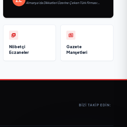
Almanya’da Dikkatleri Üzerine Çeken Türk Firması:
Taşyapı
Nöbetçi
Gazete
Eczaneler
Manşetleri
BIZI TAKIP EDIN: