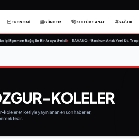
EKONOMİ
GÜNDEM
KÜLTÜR SANAT
SAĞLIK
lçi Egemen Bağış ile Bir Araya Geldi
•
RAVANO: “Bodrum Artık Yeni St. Tropez 
ZGUR-KOLELER
-koleler etiketiyle yayınlanan en son haberler,
elenmektedir.