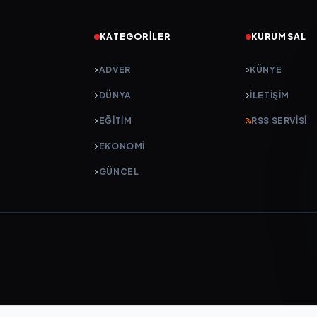
KATEGORILER
KURUMSAL
ADVER
KÜNYE
DÜNYA
İLETIŞIM
EĞİTİM
RSS SERVISI
EKONOMİ
GÜNCEL