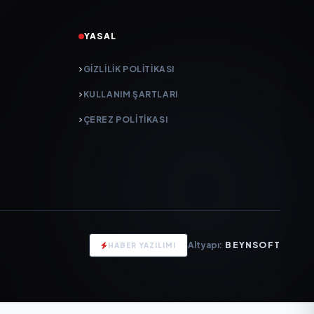
YASAL
GIZLILIK POLITIKASI
KULLANIM ŞARTLARI
ÇEREZ POLITIKASI
Altyapı:
BEYNSOFT
HABER YAZILIMI