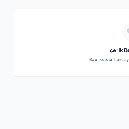
İçerik 
Bu etikete ait henüz y