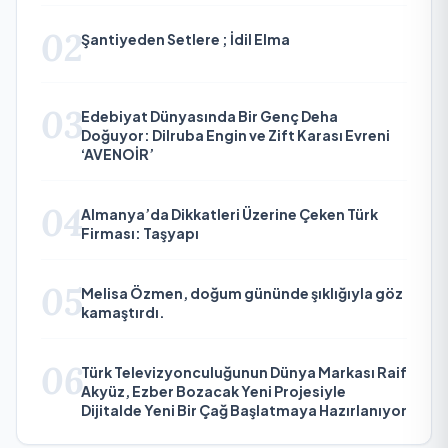
02
Şantiyeden Setlere ; İdil Elma
03
Edebiyat Dünyasında Bir Genç Deha
Doğuyor: Dilruba Engin ve Zift Karası Evreni
‘AVENOİR’
04
Almanya’da Dikkatleri Üzerine Çeken Türk
Firması: Taşyapı
05
Melisa Özmen, doğum gününde şıklığıyla göz
kamaştırdı.
06
Türk Televizyonculuğunun Dünya Markası Raif
Akyüz, Ezber Bozacak Yeni Projesiyle
Dijitalde Yeni Bir Çağ Başlatmaya Hazırlanıyor