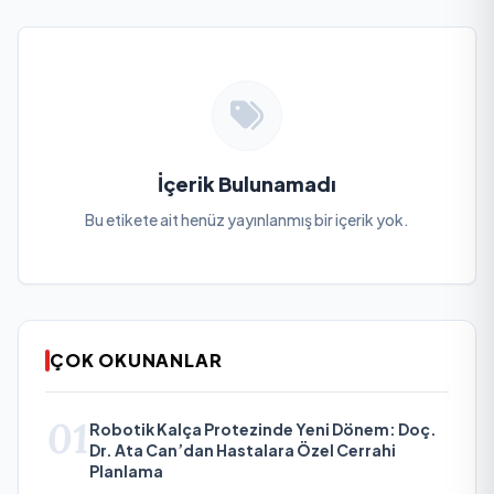
İçerik Bulunamadı
Bu etikete ait henüz yayınlanmış bir içerik yok.
ÇOK OKUNANLAR
01
Robotik Kalça Protezinde Yeni Dönem: Doç.
Dr. Ata Can’dan Hastalara Özel Cerrahi
Planlama