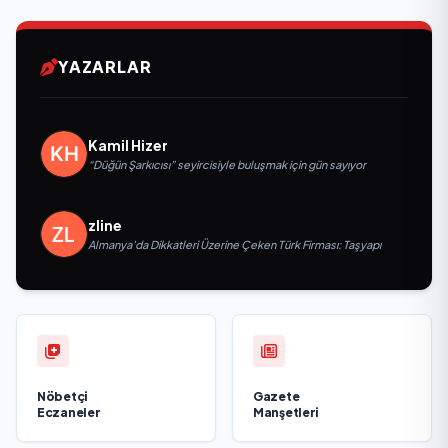
YAZARLAR
Kamil Hizer
“Düğün Şarkıcısı” seyircisiyle buluşmak için gün sayıyor
zline
Almanya’da Dikkatleri Üzerine Çeken Türk Firması: Taşyapı
Nöbetçi
Gazete
Eczaneler
Manşetleri