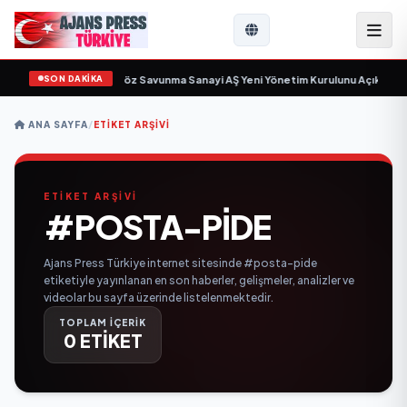
SON DAKİKA
çin gün sayıyor
•
Açıkgöz Savunma Sanayi AŞ Yeni Yönetim Kurulunu Açıkladı 
ANA SAYFA
/
ETIKET ARŞIVI
ETİKET ARŞİVİ
#POSTA-PIDE
Ajans Press Türkiye internet sitesinde #posta-pide
etiketiyle yayınlanan en son haberler, gelişmeler, analizler ve
videolar bu sayfa üzerinde listelenmektedir.
TOPLAM İÇERİK
0 ETİKET