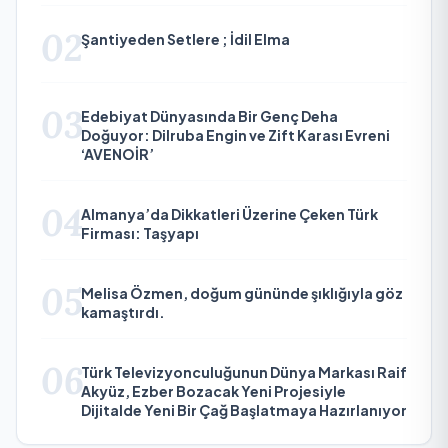
02
Şantiyeden Setlere ; İdil Elma
03
Edebiyat Dünyasında Bir Genç Deha
Doğuyor: Dilruba Engin ve Zift Karası Evreni
‘AVENOİR’
04
Almanya’da Dikkatleri Üzerine Çeken Türk
Firması: Taşyapı
05
Melisa Özmen, doğum gününde şıklığıyla göz
kamaştırdı.
06
Türk Televizyonculuğunun Dünya Markası Raif
Akyüz, Ezber Bozacak Yeni Projesiyle
Dijitalde Yeni Bir Çağ Başlatmaya Hazırlanıyor