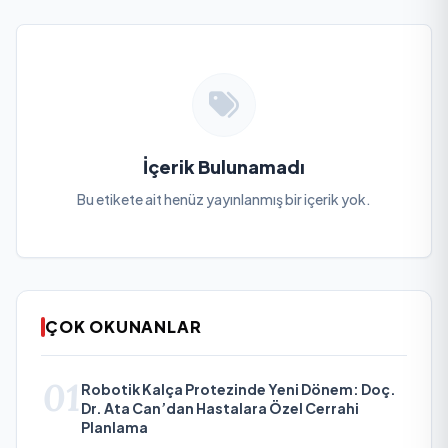
İçerik Bulunamadı
Bu etikete ait henüz yayınlanmış bir içerik yok.
ÇOK OKUNANLAR
01
Robotik Kalça Protezinde Yeni Dönem: Doç.
Dr. Ata Can’dan Hastalara Özel Cerrahi
Planlama