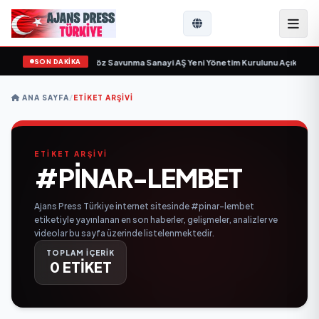
SON DAKİKA
çin gün sayıyor
•
Açıkgöz Savunma Sanayi AŞ Yeni Yönetim Kurulunu Açıkladı 
ANA SAYFA
/
ETIKET ARŞIVI
ETİKET ARŞİVİ
#PINAR-LEMBET
Ajans Press Türkiye internet sitesinde #pinar-lembet
etiketiyle yayınlanan en son haberler, gelişmeler, analizler ve
videolar bu sayfa üzerinde listelenmektedir.
TOPLAM İÇERİK
0 ETİKET