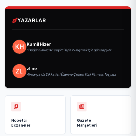
YAZARLAR
Kamil Hizer
“Düğün Şarkıcısı” seyircisiyle buluşmak için gün sayıyor
zline
Almanya’da Dikkatleri Üzerine Çeken Türk Firması: Taşyapı
Nöbetçi
Gazete
Eczaneler
Manşetleri