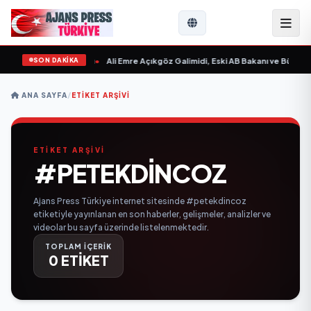
SON DAKİKA
n Sevgilim “ yayımlandı
•
Ali Emre Açıkgöz Galimidi, Eski AB Bakanı ve Büyükel
ANA SAYFA
/
ETIKET ARŞIVI
ETİKET ARŞİVİ
#PETEKDINCOZ
Ajans Press Türkiye internet sitesinde #petekdincoz
etiketiyle yayınlanan en son haberler, gelişmeler, analizler ve
videolar bu sayfa üzerinde listelenmektedir.
TOPLAM İÇERİK
0 ETİKET