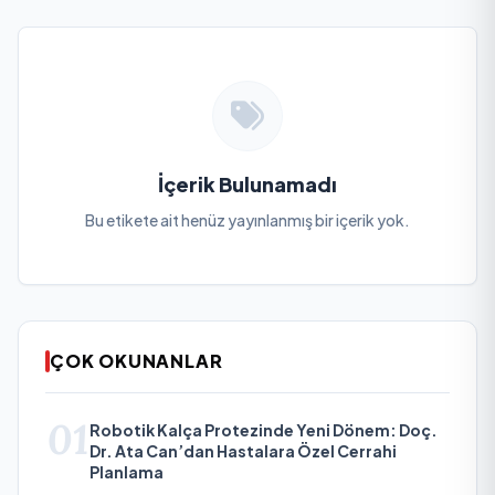
İçerik Bulunamadı
Bu etikete ait henüz yayınlanmış bir içerik yok.
ÇOK OKUNANLAR
01
Robotik Kalça Protezinde Yeni Dönem: Doç.
Dr. Ata Can’dan Hastalara Özel Cerrahi
Planlama