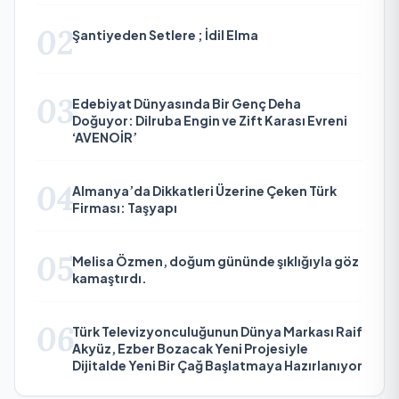
02
Şantiyeden Setlere ; İdil Elma
03
Edebiyat Dünyasında Bir Genç Deha
Doğuyor: Dilruba Engin ve Zift Karası Evreni
‘AVENOİR’
04
Almanya’da Dikkatleri Üzerine Çeken Türk
Firması: Taşyapı
05
Melisa Özmen, doğum gününde şıklığıyla göz
kamaştırdı.
06
Türk Televizyonculuğunun Dünya Markası Raif
Akyüz, Ezber Bozacak Yeni Projesiyle
Dijitalde Yeni Bir Çağ Başlatmaya Hazırlanıyor