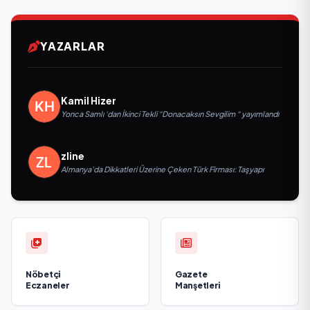
YAZARLAR
Kamil Hizer
Yonca Samlı ‘dan İkinci Tekli “Donacaksın Sevgilim “ yayımlandı
zline
Almanya’da Dikkatleri Üzerine Çeken Türk Firması: Taşyapı
Nöbetçi
Gazete
Eczaneler
Manşetleri