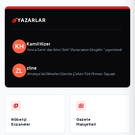
YAZARLAR
Kamil Hizer
Yonca Samlı ‘dan İkinci Tekli “Donacaksın Sevgilim “ yayımlandı
zline
Almanya’da Dikkatleri Üzerine Çeken Türk Firması: Taşyapı
Nöbetçi
Gazete
Eczaneler
Manşetleri