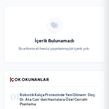
İçerik Bulunamadı
Bu etikete ait henüz yayınlanmış bir içerik yok.
ÇOK OKUNANLAR
01
Robotik Kalça Protezinde Yeni Dönem: Doç.
Dr. Ata Can’dan Hastalara Özel Cerrahi
Planlama