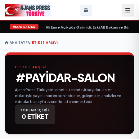
SON DAKİKA
 Sevgilim “ yayımlandı
•
Ali Emre Açıkgöz Galimidi, Eski AB Bakanı ve Büyükelç
ANA SAYFA
/
ETIKET ARŞIVI
ETİKET ARŞİVİ
#PAYIDAR-SALON
Ajans Press Türkiye internet sitesinde #payidar-salon
etiketiyle yayınlanan en son haberler, gelişmeler, analizler ve
videolar bu sayfa üzerinde listelenmektedir.
TOPLAM İÇERİK
0 ETİKET