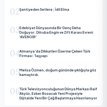
02
Şantiyeden Setlere ; İdil Elma
03
Edebiyat Dünyasında Bir Genç Deha
Doğuyor: Dilruba Engin ve Zift Karası Evreni
‘AVENOİR’
04
Almanya’da Dikkatleri Üzerine Çeken Türk
Firması: Taşyapı
05
Melisa Özmen, doğum gününde şıklığıyla göz
kamaştırdı.
06
Türk Televizyonculuğunun Dünya Markası Raif
Akyüz, Ezber Bozacak Yeni Projesiyle
Dijitalde Yeni Bir Çağ Başlatmaya Hazırlanıyor