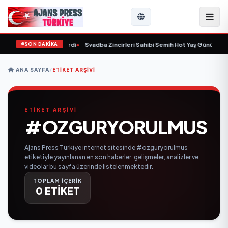
SON DAKİKA
 yaşında yaşamını yitirdi
•
Svadba Zincirleri Sahibi Semih Hot Yaş Gününü San
ANA SAYFA
/
ETIKET ARŞIVI
ETİKET ARŞİVİ
#OZGURYORULMUS
Ajans Press Türkiye internet sitesinde #ozguryorulmus
etiketiyle yayınlanan en son haberler, gelişmeler, analizler ve
videolar bu sayfa üzerinde listelenmektedir.
TOPLAM İÇERİK
0 ETİKET