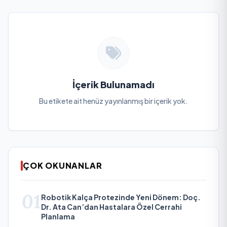
İçerik Bulunamadı
Bu etikete ait henüz yayınlanmış bir içerik yok.
ÇOK OKUNANLAR
01
Robotik Kalça Protezinde Yeni Dönem: Doç.
Dr. Ata Can’dan Hastalara Özel Cerrahi
Planlama