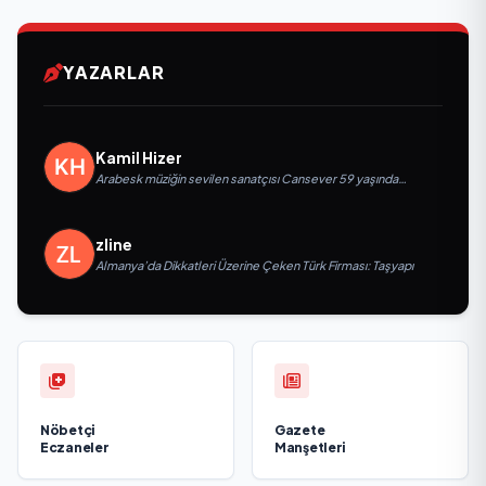
YAZARLAR
Kamil Hizer
Arabesk müziğin sevilen sanatçısı Cansever 59 yaşında
yaşamını yitirdi
zline
Almanya’da Dikkatleri Üzerine Çeken Türk Firması: Taşyapı
Nöbetçi
Gazete
Eczaneler
Manşetleri