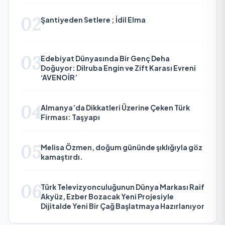
02
Şantiyeden Setlere ; İdil Elma
03
Edebiyat Dünyasında Bir Genç Deha
Doğuyor: Dilruba Engin ve Zift Karası Evreni
‘AVENOİR’
04
Almanya’da Dikkatleri Üzerine Çeken Türk
Firması: Taşyapı
05
Melisa Özmen, doğum gününde şıklığıyla göz
kamaştırdı.
06
Türk Televizyonculuğunun Dünya Markası Raif
Akyüz, Ezber Bozacak Yeni Projesiyle
Dijitalde Yeni Bir Çağ Başlatmaya Hazırlanıyor