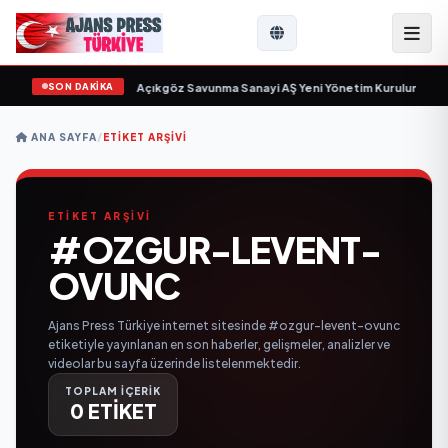
SON DAKİKA
şmak için gün sayıyor
•
Açıkgöz Savunma Sanayi AŞ Yeni Yönetim Kurulunu Açık
ANA SAYFA
/
ETIKET ARŞIVI
ETİKET ARŞİVİ
#OZGUR-LEVENT-
OVUNC
Ajans Press Türkiye internet sitesinde #ozgur-levent-ovunc
etiketiyle yayınlanan en son haberler, gelişmeler, analizler ve
videolar bu sayfa üzerinde listelenmektedir.
TOPLAM İÇERİK
0 ETİKET