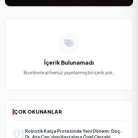
İçerik Bulunamadı
Bu etikete ait henüz yayınlanmış bir içerik yok.
ÇOK OKUNANLAR
01
Robotik Kalça Protezinde Yeni Dönem: Doç.
Dr. Ata Can’dan Hastalara Özel Cerrahi