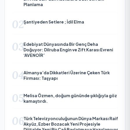
Planlama
02
Şantiyeden Setlere ; İdil Elma
03
Edebiyat Dünyasında Bir Genç Deha
Doğuyor: Dilruba Engin ve Zift Karası Evreni
‘AVENOİR’
04
Almanya’da Dikkatleri Üzerine Çeken Türk
Firması: Taşyapı
05
Melisa Özmen, doğum gününde şıklığıyla göz
kamaştırdı.
06
Türk Televizyonculuğunun Dünya Markası Raif
Akyüz, Ezber Bozacak Yeni Projesiyle
Dijitalde Yeni Bir Çağ Başlatmaya Hazırlanıyor