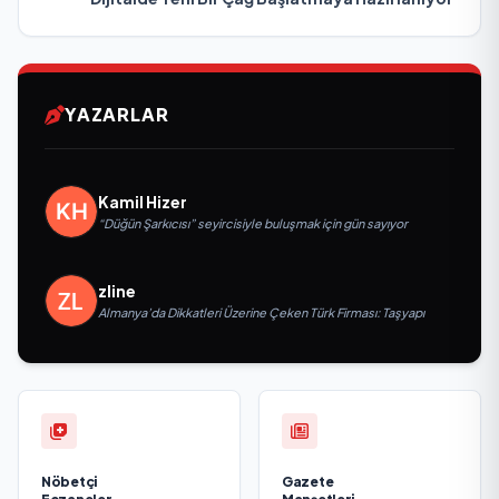
YAZARLAR
Kamil Hizer
“Düğün Şarkıcısı” seyircisiyle buluşmak için gün sayıyor
zline
Almanya’da Dikkatleri Üzerine Çeken Türk Firması: Taşyapı
Nöbetçi
Gazete