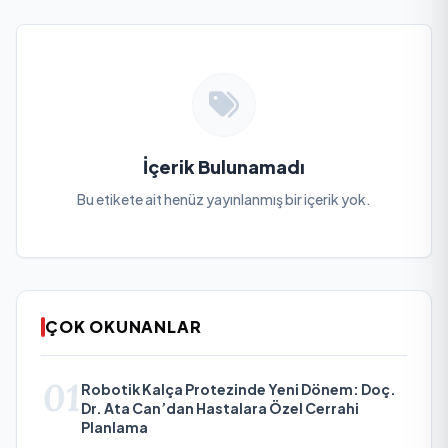
İçerik Bulunamadı
Bu etikete ait henüz yayınlanmış bir içerik yok.
ÇOK OKUNANLAR
01
Robotik Kalça Protezinde Yeni Dönem: Doç.
Dr. Ata Can’dan Hastalara Özel Cerrahi
Planlama