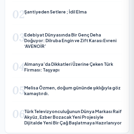
02
Şantiyeden Setlere ; İdil Elma
03
Edebiyat Dünyasında Bir Genç Deha
Doğuyor: Dilruba Engin ve Zift Karası Evreni
‘AVENOİR’
04
Almanya’da Dikkatleri Üzerine Çeken Türk
Firması: Taşyapı
05
Melisa Özmen, doğum gününde şıklığıyla göz
kamaştırdı.
06
Türk Televizyonculuğunun Dünya Markası Raif
Akyüz, Ezber Bozacak Yeni Projesiyle
Dijitalde Yeni Bir Çağ Başlatmaya Hazırlanıyor