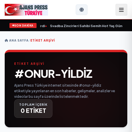
SON DAKİKA
9 yaşında yaşamını yitirdi
•
Svadba Zincirleri Sahibi Semih Hot Yaş Gününü San
ANA SAYFA
/
ETIKET ARŞIVI
ETİKET ARŞİVİ
#ONUR-YILDIZ
Ajans Press Türkiye internet sitesinde #onur-yildiz
etiketiyle yayınlanan en son haberler, gelişmeler, analizler ve
videolar bu sayfa üzerinde listelenmektedir.
TOPLAM İÇERİK
0 ETİKET