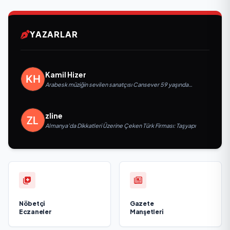
YAZARLAR
Kamil Hizer
Arabesk müziğin sevilen sanatçısı Cansever 59 yaşında
yaşamını yitirdi
zline
Almanya’da Dikkatleri Üzerine Çeken Türk Firması: Taşyapı
Nöbetçi
Gazete
Eczaneler
Manşetleri