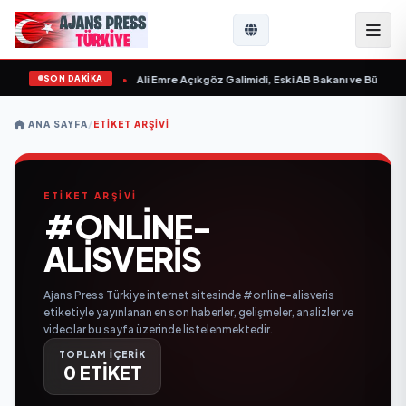
SON DAKİKA
n Sevgilim “ yayımlandı
•
Ali Emre Açıkgöz Galimidi, Eski AB Bakanı ve Büyükelç
ANA SAYFA
/
ETIKET ARŞIVI
ETİKET ARŞİVİ
#ONLINE-
ALISVERIS
Ajans Press Türkiye internet sitesinde #online-alisveris
etiketiyle yayınlanan en son haberler, gelişmeler, analizler ve
videolar bu sayfa üzerinde listelenmektedir.
TOPLAM İÇERİK
0 ETİKET