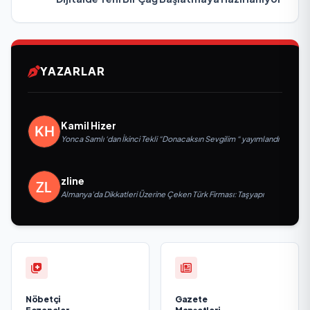
YAZARLAR
Kamil Hizer
Yonca Samlı ‘dan İkinci Tekli “Donacaksın Sevgilim “ yayımlandı
zline
Almanya’da Dikkatleri Üzerine Çeken Türk Firması: Taşyapı
Nöbetçi
Gazete