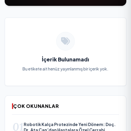
İçerik Bulunamadı
Bu etikete ait henüz yayınlanmış bir içerik yok.
ÇOK OKUNANLAR
01
Robotik Kalça Protezinde Yeni Dönem: Doç.
Dr. Ata Can’dan Hastalara Özel Cerrahi