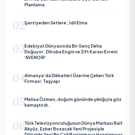
Planlama
02
Şantiyeden Setlere ; İdil Elma
03
Edebiyat Dünyasında Bir Genç Deha
Doğuyor: Dilruba Engin ve Zift Karası Evreni
‘AVENOİR’
04
Almanya’da Dikkatleri Üzerine Çeken Türk
Firması: Taşyapı
05
Melisa Özmen, doğum gününde şıklığıyla göz
kamaştırdı.
06
Türk Televizyonculuğunun Dünya Markası Raif
Akyüz, Ezber Bozacak Yeni Projesiyle
Dijitalde Yeni Bir Çağ Başlatmaya Hazırlanıyor