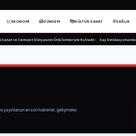
EKONOMİ
GÜNDEM
KÜLTÜR SANAT
SAĞLIK
anat ve Cemiyet Dünyasının Ünlü İsimleriyle Kutladı!
•
Saç Simülasyonunda (SM
le yayınlanan en son haberler, gelişmeler,
.