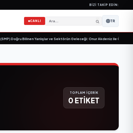
BIZI TAKIP EDIN:
TR
CANLI
P) Doğru Bilinen Yanlışlar ve Sektörün Geleceği: Onur Akdeniz ile Özel Röpor
TOPLAM İÇERİK
0 ETİKET