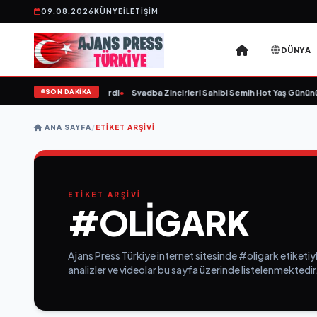
09.08.2026
KÜNYE
İLETIŞIM
DÜNYA
SON DAKİKA
59 yaşında yaşamını yitirdi
•
Svadba Zincirleri Sahibi Semih Hot Yaş Gününü S
ANA SAYFA
/
ETIKET ARŞIVI
ETİKET ARŞİVİ
#OLIGARK
Ajans Press Türkiye internet sitesinde #oligark etiketiy
analizler ve videolar bu sayfa üzerinde listelenmektedir