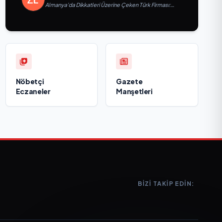
Almanya’da Dikkatleri Üzerine Çeken Türk Firması:
Taşyapı
Nöbetçi
Gazete
Eczaneler
Manşetleri
BIZI TAKIP EDIN: