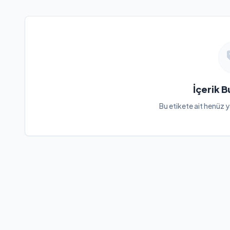
İçerik 
Bu etikete ait henüz y