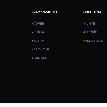
KATEGORILER
KURUMSAL
ADVER
KÜNYE
DÜNYA
İLETIŞIM
EĞİTİM
RSS SERVISI
EKONOMİ
GÜNCEL