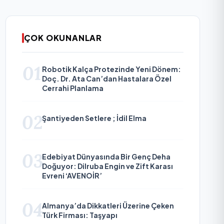
ÇOK OKUNANLAR
01
Robotik Kalça Protezinde Yeni Dönem:
Doç. Dr. Ata Can’dan Hastalara Özel
Cerrahi Planlama
02
Şantiyeden Setlere ; İdil Elma
03
Edebiyat Dünyasında Bir Genç Deha
Doğuyor: Dilruba Engin ve Zift Karası
Evreni ‘AVENOİR’
04
Almanya’da Dikkatleri Üzerine Çeken
Türk Firması: Taşyapı