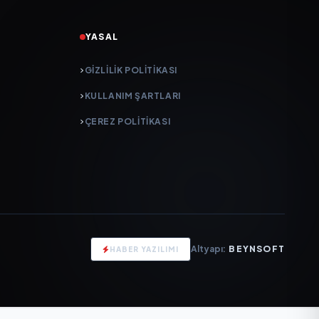
YASAL
GIZLILIK POLITIKASI
KULLANIM ŞARTLARI
ÇEREZ POLITIKASI
Altyapı:
BEYNSOFT
HABER YAZILIMI