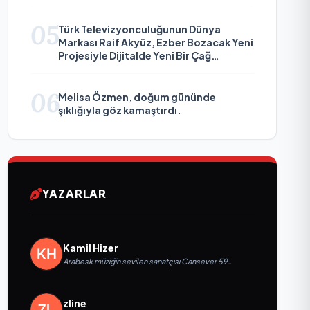
05
Türk Televizyonculuğunun Dünya
Markası Raif Akyüz, Ezber Bozacak Yeni
Projesiyle Dijitalde Yeni Bir Çağ
Başlatmaya Hazırlanıyor
06
Melisa Özmen, doğum gününde
şıklığıyla göz kamaştırdı.
YAZARLAR
Kamil Hizer
Arabesk müziğin sevilen sanatçısı Cansever 59
yaşında yaşamını yitirdi
zline