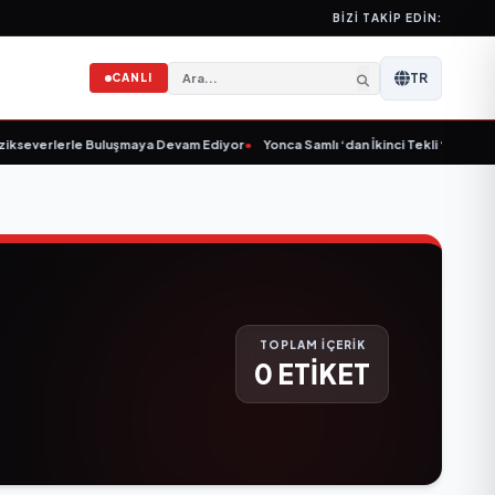
BIZI TAKIP EDIN:
TR
CANLI
kseverlerle Buluşmaya Devam Ediyor
•
Yonca Samlı ‘dan İkinci Tekli “Donacaks
TOPLAM İÇERİK
0 ETİKET