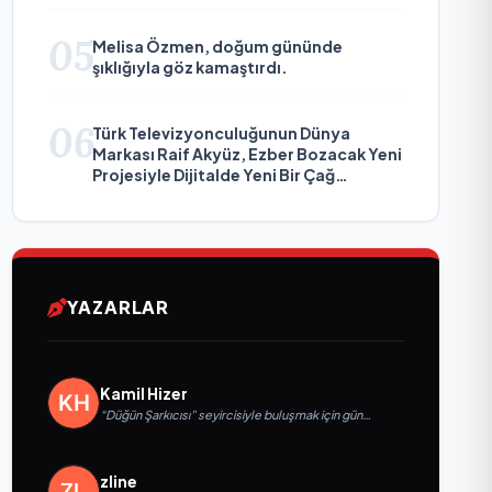
05
Melisa Özmen, doğum gününde
şıklığıyla göz kamaştırdı.
06
Türk Televizyonculuğunun Dünya
Markası Raif Akyüz, Ezber Bozacak Yeni
Projesiyle Dijitalde Yeni Bir Çağ
Başlatmaya Hazırlanıyor
YAZARLAR
Kamil Hizer
“Düğün Şarkıcısı” seyircisiyle buluşmak için gün
sayıyor
zline