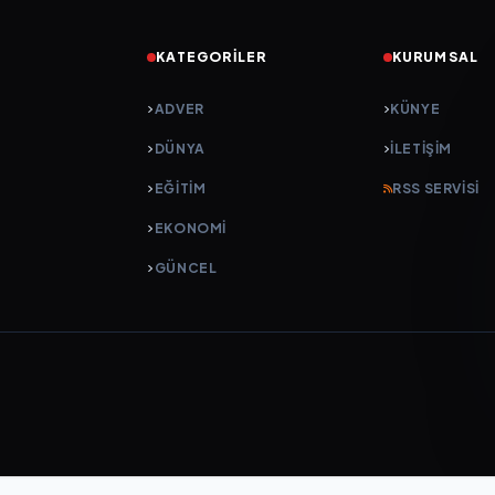
KATEGORILER
KURUMSAL
ADVER
KÜNYE
DÜNYA
İLETIŞIM
EĞİTİM
RSS SERVISI
EKONOMİ
GÜNCEL