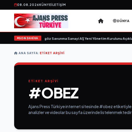
08.08.2026
KÜNYE
İLETIŞIM
DÜNYA
SON DAKİKA
 için gün sayıyor
•
Açıkgöz Savunma Sanayi AŞ Yeni Yönetim Kurulunu Açıklad
ANA SAYFA
/
ETIKET ARŞIVI
ETİKET ARŞİVİ
#OBEZ
Ajans Press Türkiye internet sitesinde #obez etiketiyle 
analizler ve videolar bu sayfa üzerinde listelenmektedir