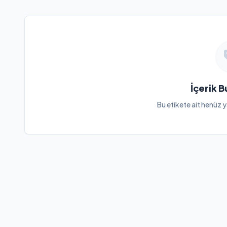
İçerik 
Bu etikete ait henüz y