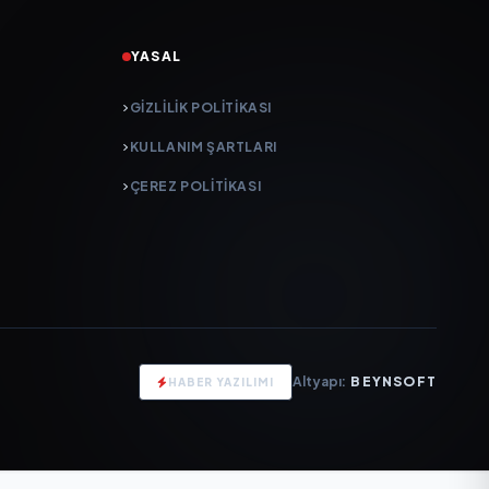
YASAL
GIZLILIK POLITIKASI
KULLANIM ŞARTLARI
ÇEREZ POLITIKASI
Altyapı:
BEYNSOFT
HABER YAZILIMI