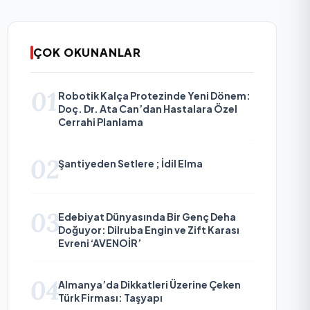
ÇOK OKUNANLAR
01
Robotik Kalça Protezinde Yeni Dönem:
Doç. Dr. Ata Can’dan Hastalara Özel
Cerrahi Planlama
02
Şantiyeden Setlere ; İdil Elma
03
Edebiyat Dünyasında Bir Genç Deha
Doğuyor: Dilruba Engin ve Zift Karası
Evreni ‘AVENOİR’
04
Almanya’da Dikkatleri Üzerine Çeken
Türk Firması: Taşyapı