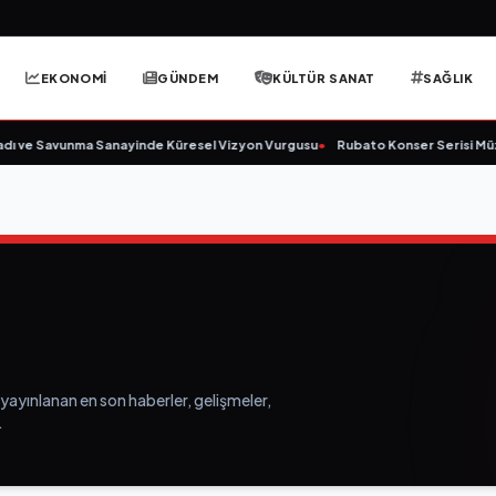
EKONOMİ
GÜNDEM
KÜLTÜR SANAT
SAĞLIK
ı ve Savunma Sanayinde Küresel Vizyon Vurgusu
•
Rubato Konser Serisi Müzi
yayınlanan en son haberler, gelişmeler,
.