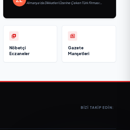
Almanya’da Dikkatleri Üzerine Çeken Türk Firması:
Taşyapı
Nöbetçi
Gazete
Eczaneler
Manşetleri
BIZI TAKIP EDIN: