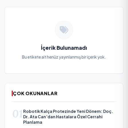
İçerik Bulunamadı
Bu etikete ait henüz yayınlanmış bir içerik yok.
ÇOK OKUNANLAR
01
Robotik Kalça Protezinde Yeni Dönem: Doç.
Dr. Ata Can’dan Hastalara Özel Cerrahi
Planlama