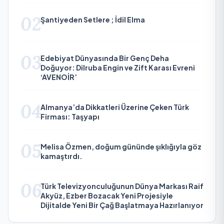
02
Şantiyeden Setlere ; İdil Elma
03
Edebiyat Dünyasında Bir Genç Deha
Doğuyor: Dilruba Engin ve Zift Karası Evreni
‘AVENOİR’
04
Almanya’da Dikkatleri Üzerine Çeken Türk
Firması: Taşyapı
05
Melisa Özmen, doğum gününde şıklığıyla göz
kamaştırdı.
06
Türk Televizyonculuğunun Dünya Markası Raif
Akyüz, Ezber Bozacak Yeni Projesiyle
Dijitalde Yeni Bir Çağ Başlatmaya Hazırlanıyor