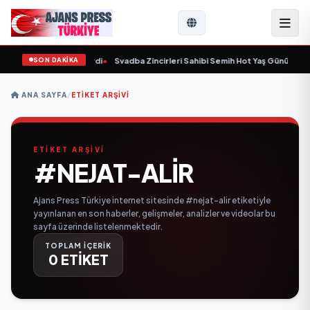
SON DAKİKA
 yaşında yaşamını yitirdi
•
Svadba Zincirleri Sahibi Semih Hot Yaş Gününü Sana
ANA SAYFA
/
ETIKET ARŞIVI
ETİKET ARŞİVİ
#NEJAT-ALIR
Ajans Press Türkiye internet sitesinde #nejat-alir etiketiyle
yayınlanan en son haberler, gelişmeler, analizler ve videolar bu
sayfa üzerinde listelenmektedir.
TOPLAM İÇERİK
0 ETİKET