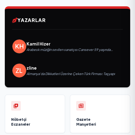
YAZARLAR
Kamil Hizer
Arabesk müziğin sevilen sanatçısı Cansever 59 yaşında
yaşamını yitirdi
zline
Almanya’da Dikkatleri Üzerine Çeken Türk Firması: Taşyapı
Nöbetçi
Gazete
Eczaneler
Manşetleri