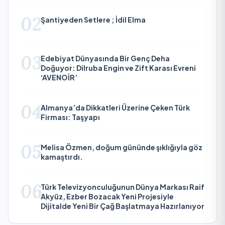
02
Şantiyeden Setlere ; İdil Elma
03
Edebiyat Dünyasında Bir Genç Deha
Doğuyor: Dilruba Engin ve Zift Karası Evreni
‘AVENOİR’
04
Almanya’da Dikkatleri Üzerine Çeken Türk
Firması: Taşyapı
05
Melisa Özmen, doğum gününde şıklığıyla göz
kamaştırdı.
06
Türk Televizyonculuğunun Dünya Markası Raif
Akyüz, Ezber Bozacak Yeni Projesiyle
Dijitalde Yeni Bir Çağ Başlatmaya Hazırlanıyor