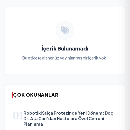
İçerik Bulunamadı
Bu etikete ait henüz yayınlanmış bir içerik yok.
ÇOK OKUNANLAR
01
Robotik Kalça Protezinde Yeni Dönem: Doç.
Dr. Ata Can’dan Hastalara Özel Cerrahi
Planlama