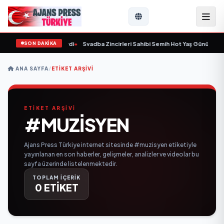
SON DAKİKA
 yaşında yaşamını yitirdi
•
Svadba Zincirleri Sahibi Semih Hot Yaş Gününü San
ANA SAYFA
/
ETIKET ARŞIVI
ETİKET ARŞİVİ
#MUZISYEN
Ajans Press Türkiye internet sitesinde #muzisyen etiketiyle
yayınlanan en son haberler, gelişmeler, analizler ve videolar bu
sayfa üzerinde listelenmektedir.
TOPLAM İÇERİK
0 ETİKET