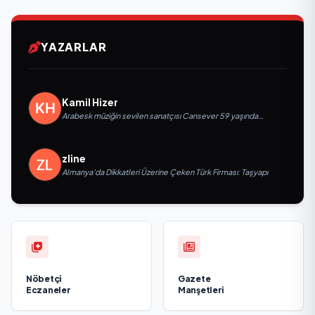
YAZARLAR
Kamil Hizer
Arabesk müziğin sevilen sanatçısı Cansever 59 yaşında
yaşamını yitirdi
zline
Almanya’da Dikkatleri Üzerine Çeken Türk Firması: Taşyapı
Nöbetçi
Gazete
Eczaneler
Manşetleri