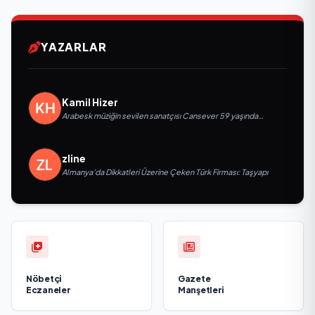
YAZARLAR
Kamil Hizer
Arabesk müziğin sevilen sanatçısı Cansever 59 yaşında
yaşamını yitirdi
zline
Almanya’da Dikkatleri Üzerine Çeken Türk Firması: Taşyapı
Nöbetçi
Gazete
Eczaneler
Manşetleri