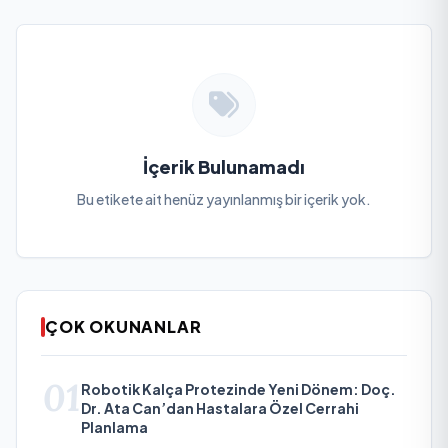
İçerik Bulunamadı
Bu etikete ait henüz yayınlanmış bir içerik yok.
ÇOK OKUNANLAR
01
Robotik Kalça Protezinde Yeni Dönem: Doç.
Dr. Ata Can’dan Hastalara Özel Cerrahi
Planlama