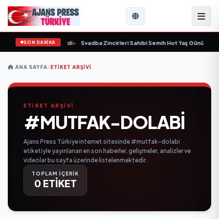
SON DAKİKA
 yaşında yaşamını yitirdi
•
Svadba Zincirleri Sahibi Semih Hot Yaş Gününü Sana
ANA SAYFA
/
ETIKET ARŞIVI
ETİKET ARŞİVİ
#MUTFAK-DOLABI
Ajans Press Türkiye internet sitesinde #mutfak-dolabi
etiketiyle yayınlanan en son haberler, gelişmeler, analizler ve
videolar bu sayfa üzerinde listelenmektedir.
TOPLAM İÇERİK
0 ETİKET