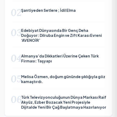
02
Şantiyeden Setlere ; İdil Elma
03
Edebiyat Dünyasında Bir Genç Deha
Doğuyor: Dilruba Engin ve Zift Karası Evreni
‘AVENOİR’
04
Almanya’da Dikkatleri Üzerine Çeken Türk
Firması: Taşyapı
05
Melisa Özmen, doğum gününde şıklığıyla göz
kamaştırdı.
06
Türk Televizyonculuğunun Dünya Markası Raif
Akyüz, Ezber Bozacak Yeni Projesiyle
Dijitalde Yeni Bir Çağ Başlatmaya Hazırlanıyor