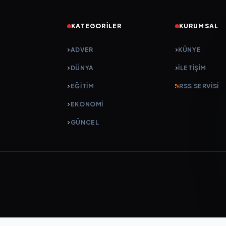
KATEGORILER
KURUMSAL
ADVER
KÜNYE
DÜNYA
İLETIŞIM
EĞİTİM
RSS SERVISI
EKONOMİ
GÜNCEL