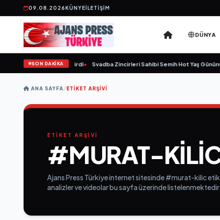
09.08.2026
KÜNYE
İLETIŞIM
DÜNYA
SON DAKİKA
 59 yaşında yaşamını yitirdi
•
Svadba Zincirleri Sahibi Semih Hot Yaş Gününü S
ANA SAYFA
/
ETIKET ARŞIVI
ETİKET ARŞİVİ
#MURAT-KILI
Ajans Press Türkiye internet sitesinde #murat-kilic etik
analizler ve videolar bu sayfa üzerinde listelenmektedir