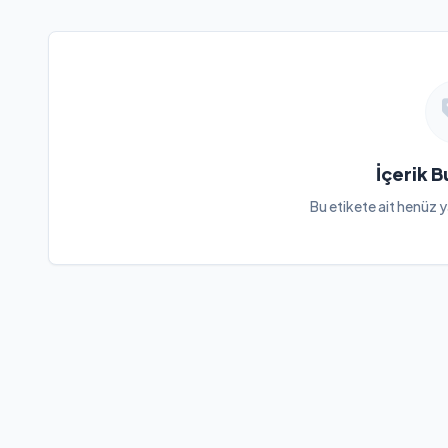
İçerik 
Bu etikete ait henüz y