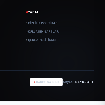
YASAL
GIZLILIK POLITIKASI
KULLANIM ŞARTLARI
ÇEREZ POLITIKASI
Altyapı:
BEYNSOFT
HABER YAZILIMI