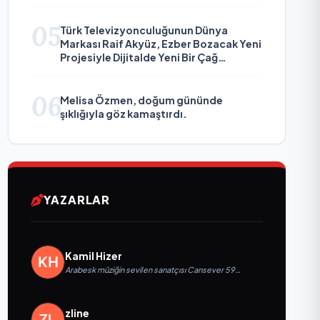
05
Türk Televizyonculuğunun Dünya
Markası Raif Akyüz, Ezber Bozacak Yeni
Projesiyle Dijitalde Yeni Bir Çağ
Başlatmaya Hazırlanıyor
06
Melisa Özmen, doğum gününde
şıklığıyla göz kamaştırdı.
YAZARLAR
Kamil Hizer
Arabesk müziğin sevilen sanatçısı Cansever 59
yaşında yaşamını yitirdi
zline