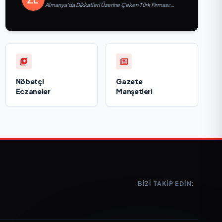
Almanya’da Dikkatleri Üzerine Çeken Türk Firması:
Taşyapı
Nöbetçi
Gazete
Eczaneler
Manşetleri
BIZI TAKIP EDIN: