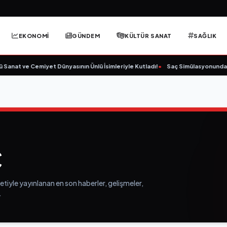
EKONOMİ
GÜNDEM
KÜLTÜR SANAT
SAĞLIK
anat ve Cemiyet Dünyasının Ünlü İsimleriyle Kutladı!
•
Saç Simülasyonunda (SM
C
etiyle yayınlanan en son haberler, gelişmeler,
.