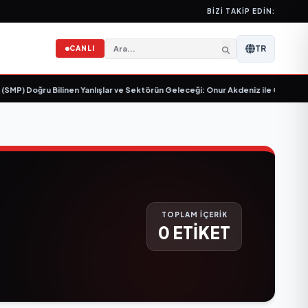
BIZI TAKIP EDIN:
TR
CANLI
P) Doğru Bilinen Yanlışlar ve Sektörün Geleceği: Onur Akdeniz ile Özel Röpo
TOPLAM İÇERİK
0 ETİKET