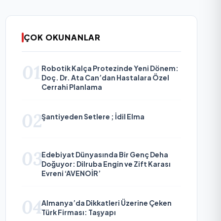
ÇOK OKUNANLAR
01
Robotik Kalça Protezinde Yeni Dönem:
Doç. Dr. Ata Can’dan Hastalara Özel
Cerrahi Planlama
02
Şantiyeden Setlere ; İdil Elma
03
Edebiyat Dünyasında Bir Genç Deha
Doğuyor: Dilruba Engin ve Zift Karası
Evreni ‘AVENOİR’
04
Almanya’da Dikkatleri Üzerine Çeken
Türk Firması: Taşyapı