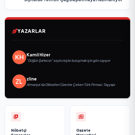
YAZARLAR
Kamil Hizer
“Düğün Şarkıcısı” seyircisiyle buluşmak için gün sayıyor
zline
Almanya’da Dikkatleri Üzerine Çeken Türk Firması: Taşyapı
Nöbetçi
Gazete