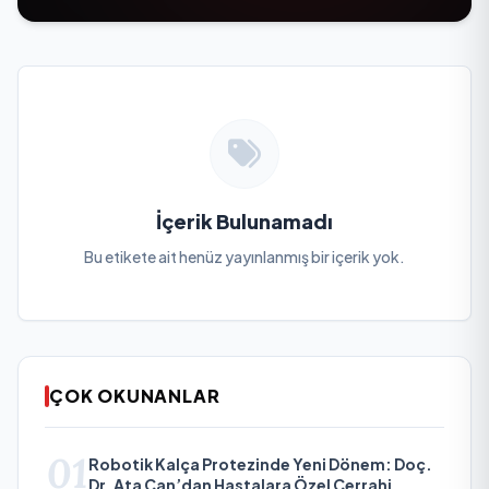
İçerik Bulunamadı
Bu etikete ait henüz yayınlanmış bir içerik yok.
ÇOK OKUNANLAR
01
Robotik Kalça Protezinde Yeni Dönem: Doç.
Dr. Ata Can’dan Hastalara Özel Cerrahi