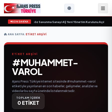
SON DAKİKA
çin gün sayıyor
•
Açıkgöz Savunma Sanayi AŞ Yeni Yönetim Kurulunu Açıkladı 
ANA SAYFA
/
ETIKET ARŞIVI
ETİKET ARŞİVİ
#MUHAMMET-
VAROL
Ajans Press Türkiye internet sitesinde #muhammet-varol
etiketiyle yayınlanan en son haberler, gelişmeler, analizler ve
videolar bu sayfa üzerinde listelenmektedir.
TOPLAM İÇERİK
0 ETİKET