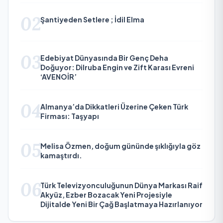
02
Şantiyeden Setlere ; İdil Elma
03
Edebiyat Dünyasında Bir Genç Deha
Doğuyor: Dilruba Engin ve Zift Karası Evreni
‘AVENOİR’
04
Almanya’da Dikkatleri Üzerine Çeken Türk
Firması: Taşyapı
05
Melisa Özmen, doğum gününde şıklığıyla göz
kamaştırdı.
06
Türk Televizyonculuğunun Dünya Markası Raif
Akyüz, Ezber Bozacak Yeni Projesiyle
Dijitalde Yeni Bir Çağ Başlatmaya Hazırlanıyor