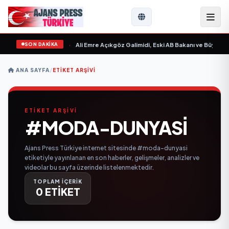
SON DAKİKA
 Sevgilim “ yayımlandı
•
Ali Emre Açıkgöz Galimidi, Eski AB Bakanı ve Büyükelç
ANA SAYFA
/
ETIKET ARŞIVI
ETİKET ARŞİVİ
#MODA-DUNYASI
Ajans Press Türkiye internet sitesinde #moda-dunyasi
etiketiyle yayınlanan en son haberler, gelişmeler, analizler ve
videolar bu sayfa üzerinde listelenmektedir.
TOPLAM İÇERİK
0 ETİKET