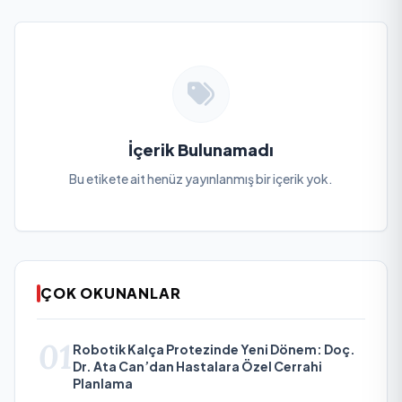
İçerik Bulunamadı
Bu etikete ait henüz yayınlanmış bir içerik yok.
ÇOK OKUNANLAR
01
Robotik Kalça Protezinde Yeni Dönem: Doç.
Dr. Ata Can’dan Hastalara Özel Cerrahi
Planlama