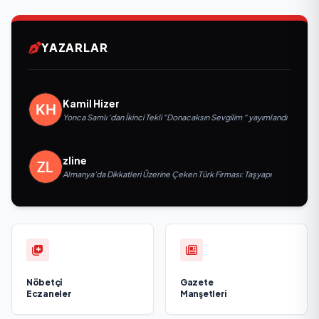
YAZARLAR
Kamil Hizer
Yonca Samlı ‘dan İkinci Tekli “Donacaksın Sevgilim “ yayımlandı
zline
Almanya’da Dikkatleri Üzerine Çeken Türk Firması: Taşyapı
Nöbetçi
Gazete
Eczaneler
Manşetleri