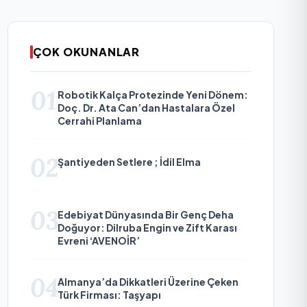
ÇOK OKUNANLAR
01
Robotik Kalça Protezinde Yeni Dönem:
Doç. Dr. Ata Can’dan Hastalara Özel
Cerrahi Planlama
02
Şantiyeden Setlere ; İdil Elma
03
Edebiyat Dünyasında Bir Genç Deha
Doğuyor: Dilruba Engin ve Zift Karası
Evreni ‘AVENOİR’
04
Almanya’da Dikkatleri Üzerine Çeken
Türk Firması: Taşyapı