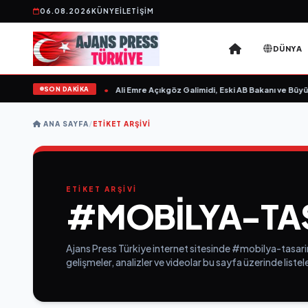
06.08.2026
KÜNYE
İLETIŞIM
DÜNYA
SON DAKİKA
sın Sevgilim “ yayımlandı
•
Ali Emre Açıkgöz Galimidi, Eski AB Bakanı ve Büyüke
ANA SAYFA
/
ETIKET ARŞIVI
ETİKET ARŞİVİ
#MOBILYA-TA
Ajans Press Türkiye internet sitesinde #mobilya-tasarim
gelişmeler, analizler ve videolar bu sayfa üzerinde list