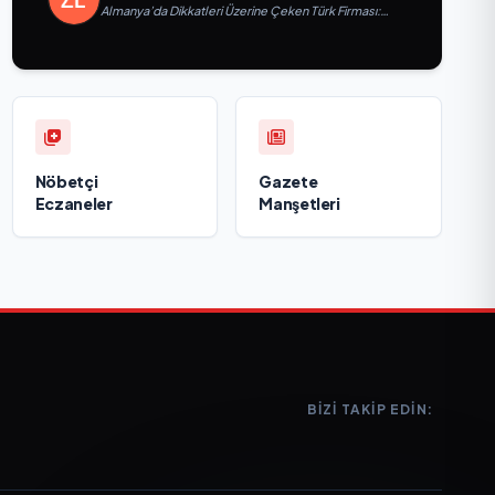
Almanya’da Dikkatleri Üzerine Çeken Türk Firması:
Taşyapı
Nöbetçi
Gazete
Eczaneler
Manşetleri
BIZI TAKIP EDIN: