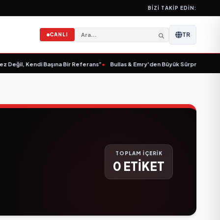
BIZI TAKIP EDIN:
TR
CANLI
Değil, Kendi Başına Bir Referans”
•
Bullas & Emry'den Büyük Sürpriz! "Kaç Kurt
TOPLAM İÇERİK
0 ETİKET