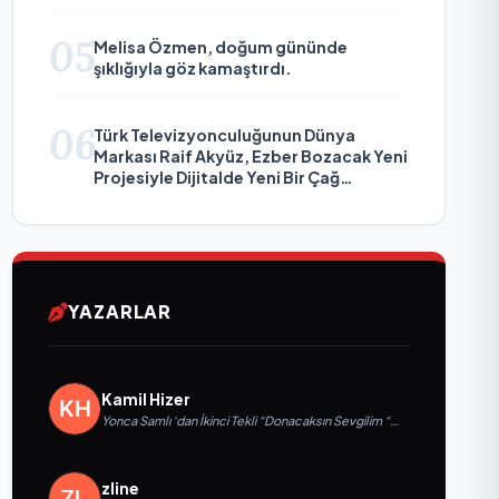
05
Melisa Özmen, doğum gününde
şıklığıyla göz kamaştırdı.
06
Türk Televizyonculuğunun Dünya
Markası Raif Akyüz, Ezber Bozacak Yeni
Projesiyle Dijitalde Yeni Bir Çağ
Başlatmaya Hazırlanıyor
YAZARLAR
Kamil Hizer
Yonca Samlı ‘dan İkinci Tekli “Donacaksın Sevgilim “
yayımlandı
zline