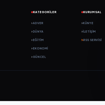
KATEGORILER
KURUMSAL
ADVER
KÜNYE
DÜNYA
İLETIŞIM
EĞİTİM
RSS SERVISI
EKONOMİ
GÜNCEL