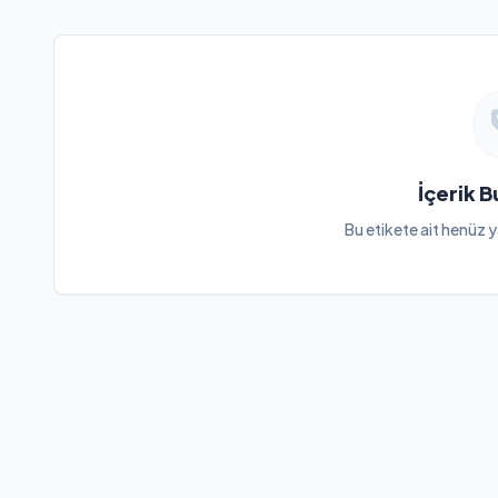
İçerik 
Bu etikete ait henüz y