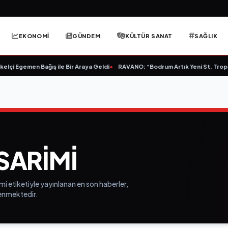
EKONOMİ
GÜNDEM
KÜLTÜR SANAT
SAĞLIK
lçi Egemen Bağış ile Bir Araya Geldi
•
RAVANO: “Bodrum Artık Yeni St. Tropez 
SARIMI
i etiketiyle yayınlanan en son haberler,
elenmektedir.