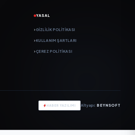
YASAL
GIZLILIK POLITIKASI
KULLANIM ŞARTLARI
ÇEREZ POLITIKASI
Altyapı:
BEYNSOFT
HABER YAZILIMI