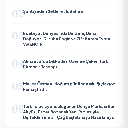
02
Şantiyeden Setlere ; İdil Elma
03
Edebiyat Dünyasında Bir Genç Deha
Doğuyor: Dilruba Engin ve Zift Karası Evreni
‘AVENOİR’
04
Almanya’da Dikkatleri Üzerine Çeken Türk
Firması: Taşyapı
05
Melisa Özmen, doğum gününde şıklığıyla göz
kamaştırdı.
06
Türk Televizyonculuğunun Dünya Markası Raif
Akyüz, Ezber Bozacak Yeni Projesiyle
Dijitalde Yeni Bir Çağ Başlatmaya Hazırlanıyor