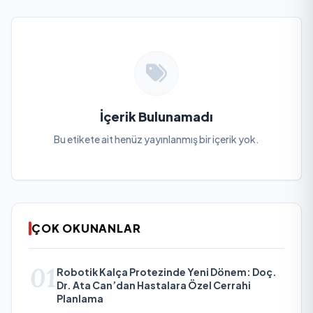
İçerik Bulunamadı
Bu etikete ait henüz yayınlanmış bir içerik yok.
ÇOK OKUNANLAR
01
Robotik Kalça Protezinde Yeni Dönem: Doç.
Dr. Ata Can’dan Hastalara Özel Cerrahi
Planlama