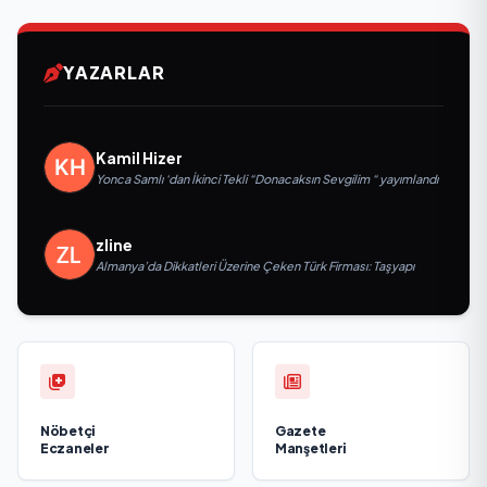
YAZARLAR
Kamil Hizer
Yonca Samlı ‘dan İkinci Tekli “Donacaksın Sevgilim “ yayımlandı
zline
Almanya’da Dikkatleri Üzerine Çeken Türk Firması: Taşyapı
Nöbetçi
Gazete
Eczaneler
Manşetleri