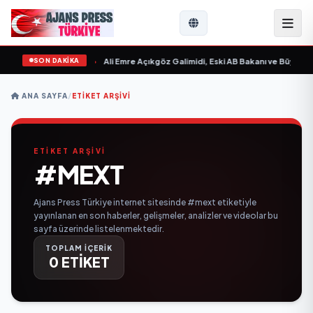
SON DAKİKA
 Sevgilim “ yayımlandı
•
Ali Emre Açıkgöz Galimidi, Eski AB Bakanı ve Büyükelç
ANA SAYFA
/
ETIKET ARŞIVI
ETİKET ARŞİVİ
#MEXT
Ajans Press Türkiye internet sitesinde #mext etiketiyle
yayınlanan en son haberler, gelişmeler, analizler ve videolar bu
sayfa üzerinde listelenmektedir.
TOPLAM İÇERİK
0 ETİKET