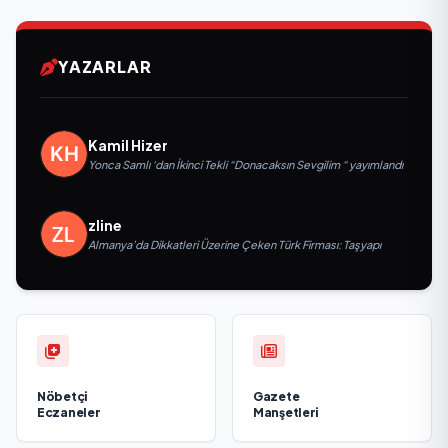
YAZARLAR
Kamil Hizer
Yonca Samlı ‘dan İkinci Tekli “Donacaksın Sevgilim “ yayımlandı
zline
Almanya’da Dikkatleri Üzerine Çeken Türk Firması: Taşyapı
Nöbetçi
Gazete
Eczaneler
Manşetleri