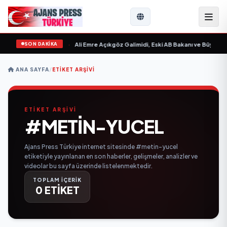
SON DAKİKA
 Sevgilim “ yayımlandı
•
Ali Emre Açıkgöz Galimidi, Eski AB Bakanı ve Büyükelç
ANA SAYFA
/
ETIKET ARŞIVI
ETİKET ARŞİVİ
#METIN-YUCEL
Ajans Press Türkiye internet sitesinde #metin-yucel
etiketiyle yayınlanan en son haberler, gelişmeler, analizler ve
videolar bu sayfa üzerinde listelenmektedir.
TOPLAM İÇERİK
0 ETİKET