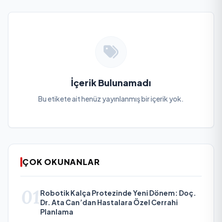
İçerik Bulunamadı
Bu etikete ait henüz yayınlanmış bir içerik yok.
ÇOK OKUNANLAR
01
Robotik Kalça Protezinde Yeni Dönem: Doç.
Dr. Ata Can’dan Hastalara Özel Cerrahi
Planlama