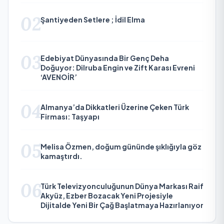
02
Şantiyeden Setlere ; İdil Elma
03
Edebiyat Dünyasında Bir Genç Deha
Doğuyor: Dilruba Engin ve Zift Karası Evreni
‘AVENOİR’
04
Almanya’da Dikkatleri Üzerine Çeken Türk
Firması: Taşyapı
05
Melisa Özmen, doğum gününde şıklığıyla göz
kamaştırdı.
06
Türk Televizyonculuğunun Dünya Markası Raif
Akyüz, Ezber Bozacak Yeni Projesiyle
Dijitalde Yeni Bir Çağ Başlatmaya Hazırlanıyor