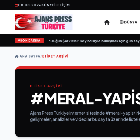
08.08.2026
KÜNYE
İLETIŞIM
DÜNYA
SON DAKİKA
Yeni İş Birliği: “Vişne”
•
“Düğün Şarkıcısı” seyircisiyle buluşmak için gün sayıy
ANA SAYFA
/
ETIKET ARŞIVI
ETİKET ARŞİVİ
#MERAL-YAPIS
Ajans Press Türkiye internet sitesinde #meral-yapistiric
gelişmeler, analizler ve videolar bu sayfa üzerinde list