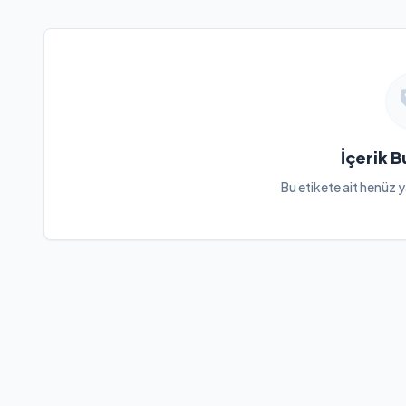
İçerik 
Bu etikete ait henüz y