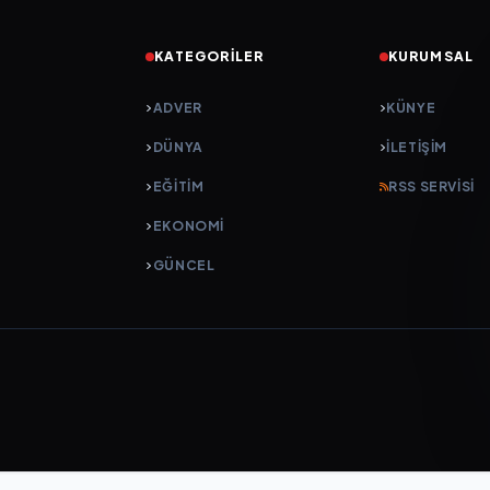
KATEGORILER
KURUMSAL
ADVER
KÜNYE
DÜNYA
İLETIŞIM
EĞİTİM
RSS SERVISI
EKONOMİ
GÜNCEL