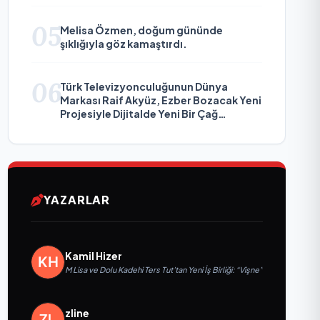
05
Melisa Özmen, doğum gününde
şıklığıyla göz kamaştırdı.
06
Türk Televizyonculuğunun Dünya
Markası Raif Akyüz, Ezber Bozacak Yeni
Projesiyle Dijitalde Yeni Bir Çağ
Başlatmaya Hazırlanıyor
YAZARLAR
Kamil Hizer
M Lisa ve Dolu Kadehi Ters Tut’tan Yeni İş Birliği: “Vişne”
zline