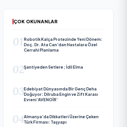
ÇOK OKUNANLAR
01
Robotik Kalça Protezinde Yeni Dönem:
Doç. Dr. Ata Can’dan Hastalara Özel
Cerrahi Planlama
02
Şantiyeden Setlere ; İdil Elma
03
Edebiyat Dünyasında Bir Genç Deha
Doğuyor: Dilruba Engin ve Zift Karası
Evreni ‘AVENOİR’
04
Almanya’da Dikkatleri Üzerine Çeken
Türk Firması: Taşyapı