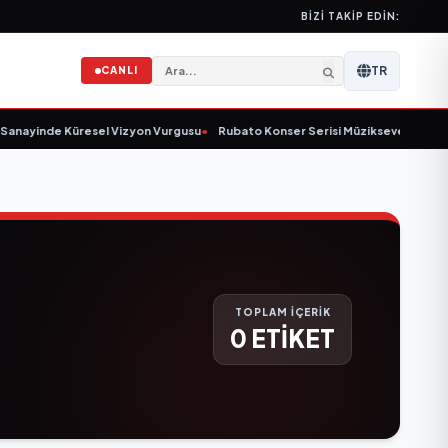
BIZI TAKIP EDIN:
TR
CANLI
anayinde Küresel Vizyon Vurgusu
•
Rubato Konser Serisi Müzikseverlerle Bu
TOPLAM İÇERİK
0 ETİKET