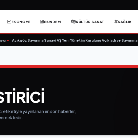
EKONOMİ
GÜNDEM
KÜLTÜR SANAT
SAĞLIK
or
•
Açıkgöz Savunma Sanayi AŞ Yeni Yönetim Kurulunu Açıkladı ve Savunma S
TIRICI
i etiketiyle yayınlanan en son haberler,
elenmektedir.