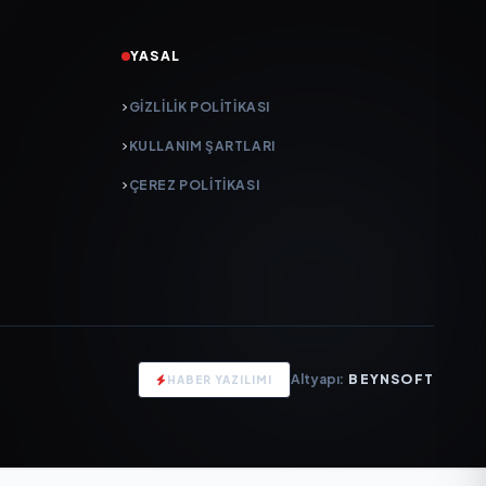
YASAL
GIZLILIK POLITIKASI
KULLANIM ŞARTLARI
ÇEREZ POLITIKASI
Altyapı:
BEYNSOFT
HABER YAZILIMI