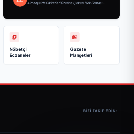
Almanya’da Dikkatleri Üzerine Çeken Türk Firması:
Taşyapı
Nöbetçi
Gazete
Eczaneler
Manşetleri
BIZI TAKIP EDIN: