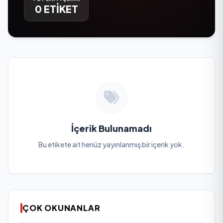
0 ETİKET
İçerik Bulunamadı
Bu etikete ait henüz yayınlanmış bir içerik yok.
ÇOK OKUNANLAR