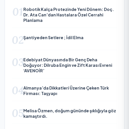
01
Robotik Kalça Protezinde Yeni Dönem: Doç.
Dr. Ata Can’dan Hastalara Özel Cerrahi
Planlama
02
Şantiyeden Setlere ; İdil Elma
03
Edebiyat Dünyasında Bir Genç Deha
Doğuyor: Dilruba Engin ve Zift Karası Evreni
‘AVENOİR’
04
Almanya’da Dikkatleri Üzerine Çeken Türk
Firması: Taşyapı
05
Melisa Özmen, doğum gününde şıklığıyla göz
kamaştırdı.