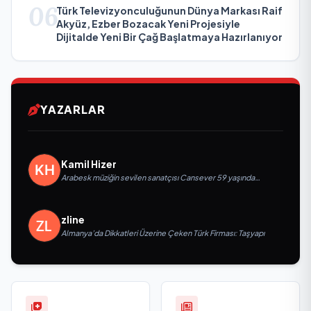
06
Türk Televizyonculuğunun Dünya Markası Raif
Akyüz, Ezber Bozacak Yeni Projesiyle
Dijitalde Yeni Bir Çağ Başlatmaya Hazırlanıyor
YAZARLAR
Kamil Hizer
Arabesk müziğin sevilen sanatçısı Cansever 59 yaşında
yaşamını yitirdi
zline
Almanya’da Dikkatleri Üzerine Çeken Türk Firması: Taşyapı