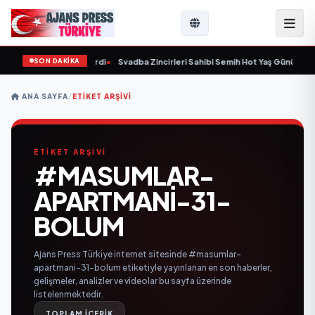
SON DAKİKA
9 yaşında yaşamını yitirdi
•
Svadba Zincirleri Sahibi Semih Hot Yaş Gününü San
ANA SAYFA
/
ETIKET ARŞIVI
ETİKET ARŞİVİ
#MASUMLAR-
APARTMANI-31-
BOLUM
Ajans Press Türkiye internet sitesinde #masumlar-
apartmani-31-bolum etiketiyle yayınlanan en son haberler,
gelişmeler, analizler ve videolar bu sayfa üzerinde
listelenmektedir.
TOPLAM İÇERİK